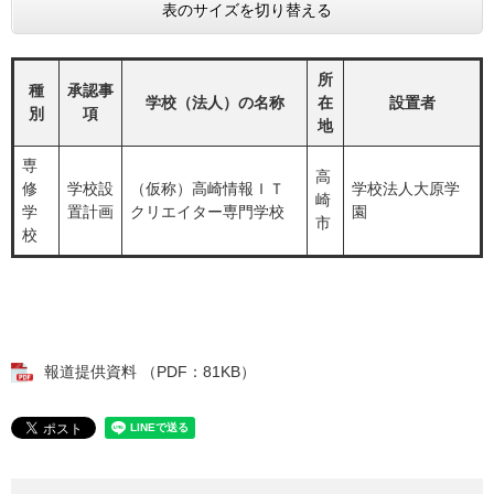
表のサイズを切り替える
所
種
承認事
学校（法人）の名称
在
設置者
別
項
地
専
高
修
学校設
（仮称）高崎情報ＩＴ
学校法人大原学
崎
学
置計画
クリエイター専門学校
園
市
校
報道提供資料 （PDF：81KB）