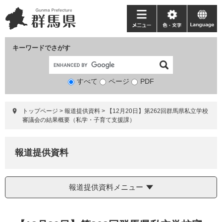
ペ
メ
ー
ニ
メ
色・
language
ジ
ュ
ニ
文
の
ー
ュ
字
キーワードでさがす
先
を
ー
頭
飛
で
ば
すべて
ページ
検
PDF
す。
し
索
て
対
本
トップページ
>
報道提供資料
>
【12月20日】第262回群馬県私立学校
象
文
審議会の結果概要（私学・子育て支援課）
へ
報道提供資料
報道提供資料メニュー
本