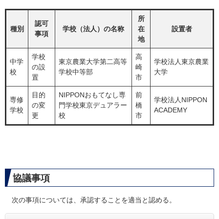
所
認可
種別
学校（法人）の名称
在
設置者
事項
地
学校
高
中学
東京農業大学第二高等
学校法人東京農業
の設
崎
校
学校中等部
大学
置
市
目的
NIPPONおもてなし専
前
専修
学校法人NIPPON
の変
門学校東京デュアラー
橋
学校
ACADEMY
更
校
市
協議事項
次の事項については、承認することを適当と認める。