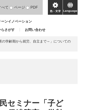
すべて
ページ
PDF
色・
language
文
リーンイノベーション
字
からさがす
お問い合わせ
障害の学齢期から就労、自立まで～」についての
県民セミナー「子ど