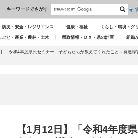
本文へ
キーワードでさがす
検
索
対
防災・安全・レジリエンス
健康・福祉
くらし・環境・グ
象
しごと・産業・農林・土木
県政情報・ＤＸ・県の計画
組織
2日】「令和4年度県民セミナー「子どもたちが教えてくれたこと～発達
本
文
【1月12日】「令和4年度