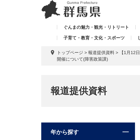
ペ
メ
メ
ー
ニ
ニ
ジ
ュ
ュ
の
ー
ぐんまの魅力・観光・リトリート
ー
先
を
子育て・教育・文化・スポーツ
を
頭
飛
飛
で
ば
トップページ
>
報道提供資料
>
【1月1
す。
し
ば
開催について(障害政策課)
て
し
本
て
文
へ
報道提供資料
年から探す