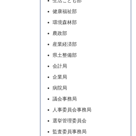
生活こども部
健康福祉部
環境森林部
農政部
産業経済部
県土整備部
会計局
企業局
病院局
議会事務局
人事委員会事務局
選挙管理委員会
監査委員事務局