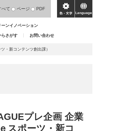
すべて
ページ
PDF
色・
language
文
リーンイノベーション
字
からさがす
お問い合わせ
ポーツ・新コンテンツ創出課）
EAGUEプレ企画 企業
ｅスポーツ・新コ