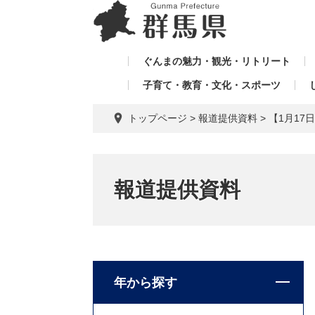
ペ
メ
メ
ー
ニ
ニ
ジ
ュ
ュ
の
ー
ぐんまの魅力・観光・リトリート
ー
先
を
子育て・教育・文化・スポーツ
を
頭
飛
飛
で
ば
トップページ
>
報道提供資料
>
【1月17
す。
し
ば
て
し
本
て
文
報道提供資料
へ
年から探す