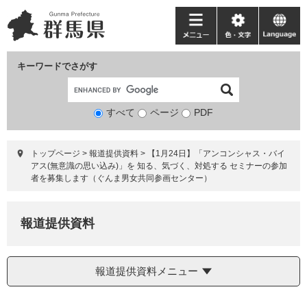
ペ
メ
ー
ニ
メ
色・
language
ジ
ュ
ニ
文
の
ー
ュ
字
キーワードでさがす
先
を
ー
頭
飛
で
ば
すべて
ページ
検
PDF
す。
し
索
て
対
本
トップページ
>
報道提供資料
>
【1月24日】「アンコンシャス・バイ
象
文
アス(無意識の思い込み)」を 知る、気づく、対処する セミナーの参加
へ
者を募集します（ぐんま男女共同参画センター）
報道提供資料
報道提供資料メニュー