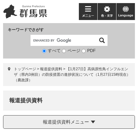
ペ
メ
ー
ニ
メ
色・
language
ジ
ュ
ニ
文
の
ー
ュ
字
キーワードでさがす
先
を
ー
頭
飛
で
ば
すべて
ページ
検
PDF
す。
し
索
て
対
本
トップページ
>
報道提供資料
>
【1月27日】高病原性鳥インフルエン
象
文
ザ（県内3例目）の防疫措置の進捗状況について（1月27日15時現在）
へ
（農政課）
報道提供資料
報道提供資料メニュー