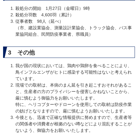
殺処分の開始 1月27日（金曜日）9時
殺処分羽数 4,600羽（累計）
従事者数 98人（延べ）
（市、建設業協会、測量設計業協会、トラック協会、バス事
業協同組合、民間防疫事業者、県職員）
3 その他
我が国の現状においては、鶏肉や鶏卵を食べることにより、
鳥インフルエンザがヒトに感染する可能性はないと考えられ
ています。
現場での取材は、本病のまん延を引き起こすおそれがあるこ
と、生産者の方のプライバシーを侵害しかねないことから、
厳に慎むよう御協力をお願いいたします。
特に、ヘリコプターやドローンを使用しての取材は防疫作業
の妨げとなりますので、厳に慎むようお願いいたします。
今後とも、迅速で正確な情報提供に努めますので、生産者等
の関係者や消費者が根拠のない噂などにより混乱することが
ないよう、御協力をお願いいたします。