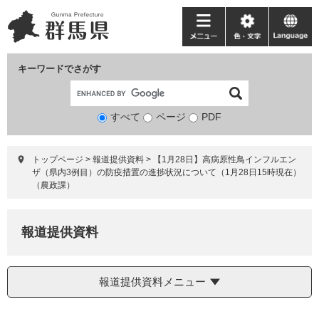
ペ
メ
ー
ニ
メ
色・
language
ジ
ュ
ニ
文
の
ー
ュ
字
キーワードでさがす
先
を
ー
頭
飛
で
ば
すべて
ページ
検
PDF
す。
し
索
て
対
本
トップページ
>
報道提供資料
>
【1月28日】高病原性鳥インフルエン
象
文
ザ（県内3例目）の防疫措置の進捗状況について（1月28日15時現在）
へ
（農政課）
報道提供資料
報道提供資料メニュー