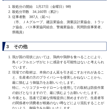
殺処分の開始 1月27日（金曜日）9時
殺処分羽数 34,160羽（累計）
従事者数 387人（延べ）
（市、ＪＡグループ、建設業協会、測量設計業協会、トラッ
ク協会、バス事業協同組合、警備業協会、民間防疫事業者、
県職員）
3 その他
我が国の現状においては、鶏肉や鶏卵を食べることにより、
鳥インフルエンザがヒトに感染する可能性はないと考えられ
ています。
現場での取材は、本病のまん延を引き起こすおそれがあるこ
と、生産者の方のプライバシーを侵害しかねないことから、
厳に慎むよう御協力をお願いいたします。
特に、ヘリコプターやドローンを使用しての取材は防疫作業
の妨げとなりますので、厳に慎むようお願いいたします。
今後とも、迅速で正確な情報提供に努めますので、生産者等
の関係者や消費者が根拠のない噂などにより混乱することが
ないよう、御協力をお願いいたします。