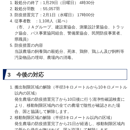
殺処分の終了：1月29日（日曜日） 4時30分
殺処分羽数 ：55,057羽
防疫措置完了：2月1日（水曜日） 17時00分
従事者数 ：1,108人（延べ）
（市、ＪＡグループ、建設業協会、測量設計業協会、トラッ
ク協会、バス事業協同組合、警備業協会、民間防疫事業者、
県職員）
防疫措置の内容
当該農場の飼養鶏の殺処分、死体、鶏卵、鶏ふん及び飼料等
汚染物品の埋却、農場内の消毒。
3 今後の対応​
搬出制限区域の解除（半径3キロメートルから10キロメートル
以内の区域）
発生農場の防疫措置完了から10日後に行う清浄性確認検査に
より、移動制限区域内の全ての農場で陰性が確認された場
合、国と協議して解除します。
移動制限区域の解除（半径3キロメートル以内の区域）
発生農場の防疫措置完了から21日が経過し、移動制限区域内
で新たな発生が無ければ、国と協議して解除します。