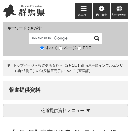
ペ
メ
ー
ニ
メ
色・
language
ジ
ュ
ニ
文
の
ー
ュ
字
キーワードでさがす
先
を
ー
頭
飛
で
ば
すべて
ページ
検
PDF
す。
し
索
て
対
本
トップページ
>
報道提供資料
>
【2月1日】高病原性鳥インフルエンザ
象
文
（県内3例目）の防疫措置完了について（畜産課）
へ
報道提供資料
報道提供資料メニュー
本