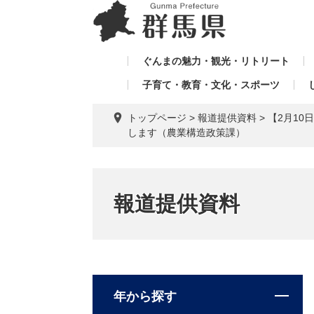
ペ
メ
メ
ー
ニ
ニ
ジ
ュ
ュ
の
ー
ぐんまの魅力・観光・リトリート
ー
先
を
子育て・教育・文化・スポーツ
を
頭
飛
飛
で
ば
トップページ
>
報道提供資料
>
【2月1
す。
し
ば
します（農業構造政策課）
て
し
本
て
文
へ
報道提供資料
年から探す