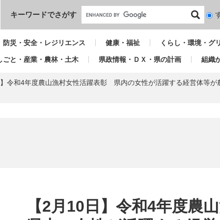
本文へ
キーワードでさがす
検
索
対
防災・安全・レジリエンス
健康・福祉
くらし・環境・グ
象
しごと・産業・農林・土木
県政情報・ＤＸ・県の計画
組織
0日】令和4年度農山漁村女性活躍表彰 県内の女性が活躍する経営体等
本
文
【2月10日】令和4年度