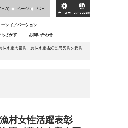
すべて
ページ
PDF
色・
language
文
リーンイノベーション
字
からさがす
お問い合わせ
が農林水産大臣賞、農林水産省経営局長賞を受賞
農山漁村女性活躍表彰