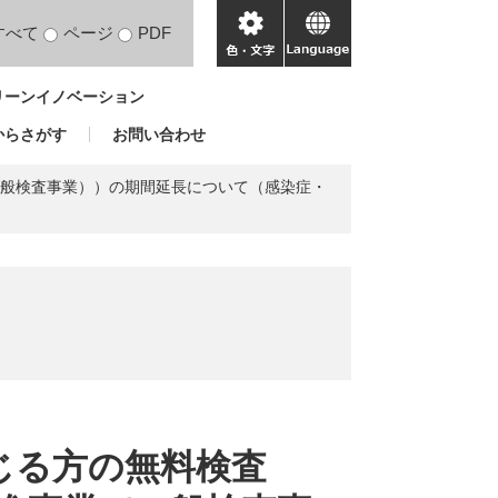
すべて
ページ
PDF
色・
language
文
リーンイノベーション
字
からさがす
お問い合わせ
一般検査事業））の期間延長について（感染症・
じる方の無料検査