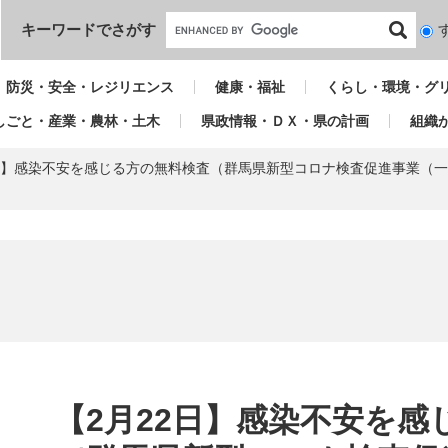
本文へ
キーワードでさがす
検
索
対
防災・安全・レジリエンス
健康・福祉
くらし・環境・グ
象
しごと・産業・農林・土木
県政情報・ＤＸ・県の計画
組織
2日】感染不安を感じる方の無料検査（群馬県新型コロナ検査促進事業（
本
文
【2月22日】感染不安を感