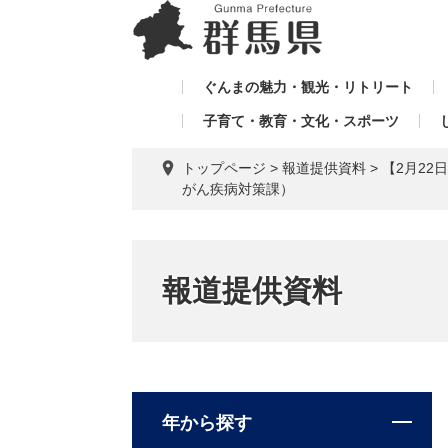
ペ
メ
メ
ー
ニ
ニ
ジ
ュ
ュ
の
ー
ぐんまの魅力・観光・リトリート
ー
先
を
子育て・教育・文化・スポーツ
を
頭
飛
飛
で
ば
トップページ
>
報道提供資料
>
【2月2
す。
し
ば
がん疾病対策課）
て
し
本
て
文
へ
報道提供資料
年から探す