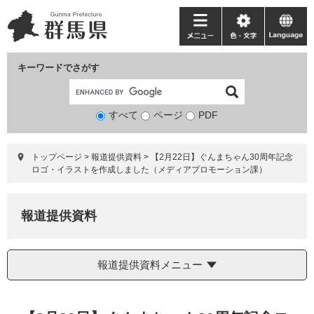
ペ
メ
ー
ニ
メ
色・
language
ジ
ュ
ニ
文
の
ー
ュ
字
キーワードでさがす
先
を
ー
頭
飛
で
ば
すべて
ページ
検
PDF
す。
し
索
て
対
本
トップページ
>
報道提供資料
>
【2月22日】ぐんまちゃん30周年記念
象
文
ロゴ・イラストを作成しました（メディアプロモーション課）
へ
報道提供資料
報道提供資料メニュー
本