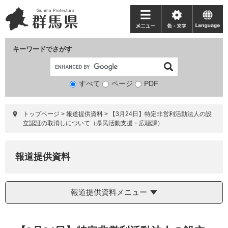
ペ
メ
ー
ニ
メ
色・
language
ジ
ュ
ニ
文
の
ー
ュ
字
キーワードでさがす
先
を
ー
頭
飛
で
ば
すべて
ページ
検
PDF
す。
し
索
て
対
本
トップページ
>
報道提供資料
>
【3月24日】特定非営利活動法人の設
象
文
立認証の取消しについて（県民活動支援・広聴課）
へ
報道提供資料
報道提供資料メニュー
本