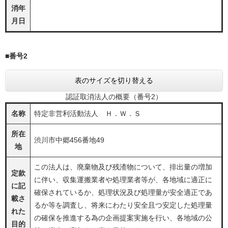
消年
月日
■番号2
表のサイズを切り替える
認証取消法人の概要（番号2）
名称
特定非営利活動法人 Ｈ．Ｗ．Ｓ
所在
渋川市中郷456番地49
地
この法人は、廃棄物及び残渣物について、排出量の増加
定款
に伴い、収集運搬業者や処理業者等が、各地域に適正に
に記
確保されているか、処理状況及び処理量が安全適正であ
載さ
るか等を調査し、将来にわたり安全且つ安定した処理量
れた
の確保を推進する為の企画提案実施を行い、各地域の公
目的