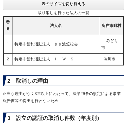
表のサイズを切り替える
取り消しを行った法人の一覧
番
法人名
所在市町村
号
みどり
1
特定非営利活動法人 ささ波笠松会
市
2
特定非営利活動法人 Ｈ．Ｗ．Ｓ
渋川市
2 取消しの理由
正当な理由がなく3年以上にわたって、法第29条の規定による事業
報告書等の提出を行わないため
3 設立の認証の取消し件数（年度別）