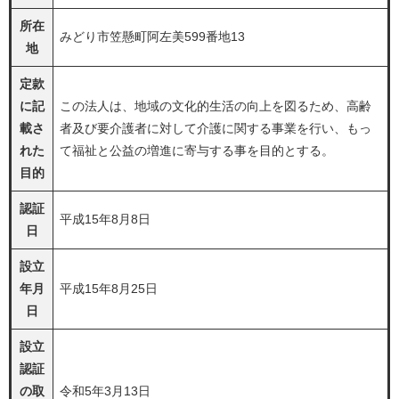
所在
みどり市笠懸町阿左美599番地13
地
定款
に記
この法人は、地域の文化的生活の向上を図るため、高齢
載さ
者及び要介護者に対して介護に関する事業を行い、もっ
れた
て福祉と公益の増進に寄与する事を目的とする。
目的
認証
平成15年8月8日
日
設立
年月
平成15年8月25日
日
設立
認証
の取
令和5年3月13日