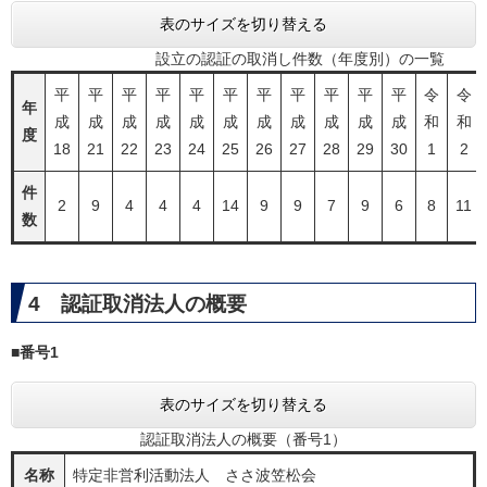
表のサイズを切り替える
設立の認証の取消し件数（年度別）の一覧
平
平
平
平
平
平
平
平
平
平
平
令
令
年
成
成
成
成
成
成
成
成
成
成
成
和
和
度
18
21
22
23
24
25
26
27
28
29
30
1
2
件
2
9
4
4
4
14
9
9
7
9
6
8
11
数
4 認証取消法人の概要
■番号1
表のサイズを切り替える
認証取消法人の概要（番号1）
名称
特定非営利活動法人 ささ波笠松会