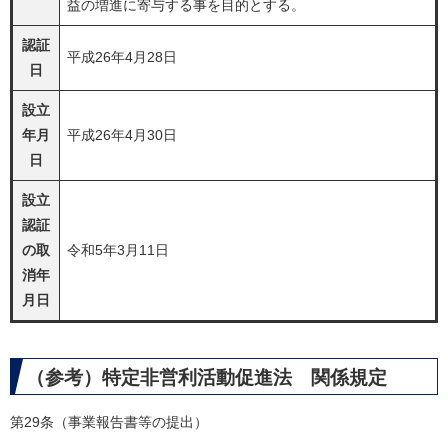
益の増進に寄与する事を目的とする。
認証
平成26年4月28日
日
設立
年月
平成26年4月30日
日
設立
認証
の取
令和5年3月11日
消年
月日
（参考）特定非営利活動促進法 関係規定
第29条（事業報告書等の提出）