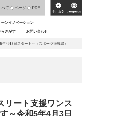
すべて
ページ
PDF
色・
language
文
リーンイノベーション
字
からさがす
お問い合わせ
5年4月3日スタート～（スポーツ振興課）
アスリート支援ワンス
す～令和5年4月3日