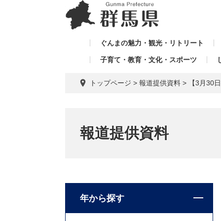
ペ
メ
メ
ー
ニ
ニ
ジ
ュ
ュ
の
ー
ぐんまの魅力・観光・リトリート
ー
先
を
子育て・教育・文化・スポーツ
を
頭
飛
飛
で
ば
トップページ
>
報道提供資料
>
【3月3
す。
し
ば
て
し
本
て
文
報道提供資料
へ
年から探す