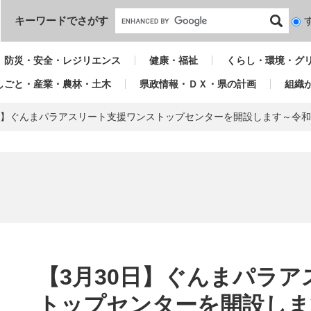
本文へ
キーワードでさがす
検
索
対
防災・安全・レジリエンス
健康・福祉
くらし・環境・グ
象
しごと・産業・農林・土木
県政情報・ＤＸ・県の計画
組織
0日】ぐんまパラアスリート支援ワンストップセンターを開設します～令和
本
文
【3月30日】ぐんまパラ
トップセンターを開設しま