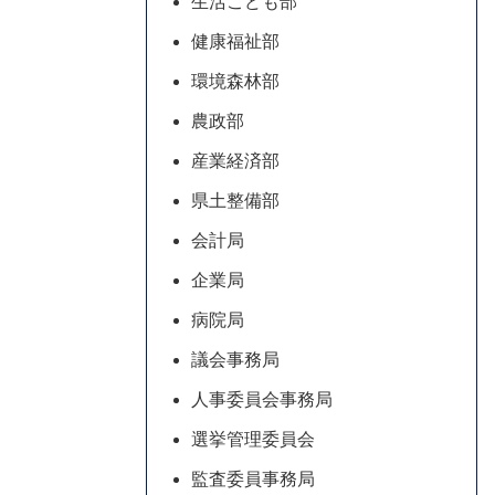
生活こども部
健康福祉部
環境森林部
農政部
産業経済部
県土整備部
会計局
企業局
病院局
議会事務局
人事委員会事務局
選挙管理委員会
監査委員事務局