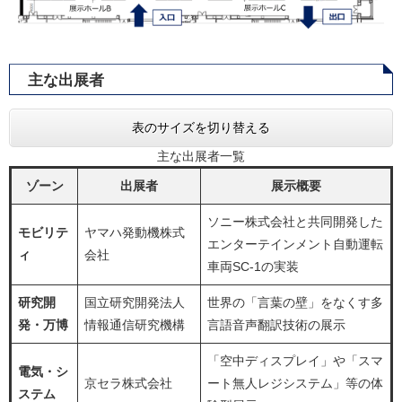
主な出展者​
表のサイズを切り替える
主な出展者​一覧
ゾーン
出展者
展示概要
ソニー株式会社と共同開発した
モビリテ
ヤマハ発動機株式
エンターテインメント自動運転
ィ
会社
車両SC-1の実装
研究開
国⽴研究開発法⼈
世界の「⾔葉の壁」をなくす多
発・万博
情報通信研究機構
⾔語⾳声翻訳技術の展示
「空中ディスプレイ」や「スマ
電気・シ
京セラ株式会社
ート無人レジシステム」等の体
ステム