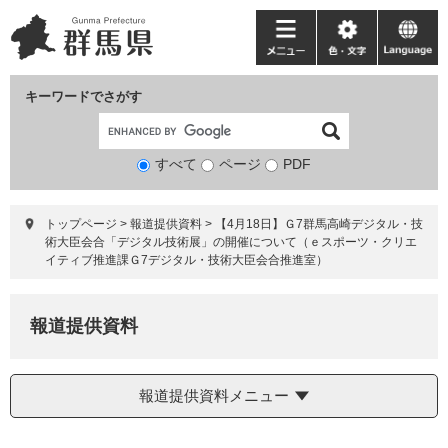
ペ
メ
ー
ニ
メ
色・
language
ジ
ュ
ニ
文
の
ー
ュ
字
キーワードでさがす
先
を
ー
頭
飛
で
ば
すべて
ページ
検
PDF
す。
し
索
て
対
本
トップページ
>
報道提供資料
>
【4月18日】Ｇ7群馬高崎デジタル・技
象
文
術大臣会合「デジタル技術展」の開催について（ｅスポーツ・クリエ
へ
イティブ推進課Ｇ7デジタル・技術大臣会合推進室）
報道提供資料
報道提供資料メニュー