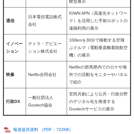
験型展示
IOWN APN（高速光ネットワー
⽇本電信電話株式
通信
ク）を活⽤した⼿術ロボットの
会社
遠隔利⽤の展示
100kmを30分で移動する空⾶
イノベー
テトラ・アビエー
ぶクルマ（電動垂直離着陸航空
ション
ション株式会社
機）の展⽰
Netflixの群⾺県内でのロケや海
映像
Netflix合同会社
外での活動をモニターやパネル
で紹介
官⺠共創により公共・⾏政分野
⼀般社団法⼈
行政DX
のデジタル化を推進する
Govtech協会
Govtechサービスの展⽰
報道提供資料 （PDF：722KB）