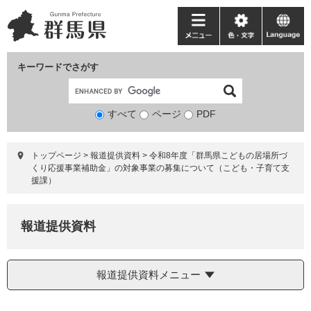
ペ
メ
ー
ニ
メ
色・
language
ジ
ュ
ニ
文
の
ー
ュ
字
キーワードでさがす
先
を
ー
頭
飛
で
ば
すべて
ページ
検
PDF
す。
し
索
て
対
本
トップページ
>
報道提供資料
>
令和8年度「群馬県こどもの居場所づ
象
文
くり応援事業補助金」の対象事業の募集について（こども・子育て支
へ
援課）
報道提供資料
報道提供資料メニュー