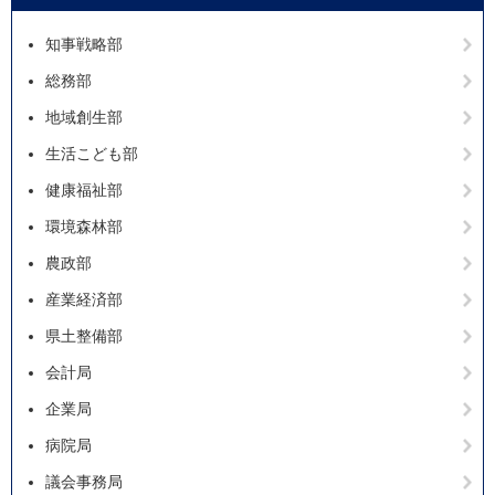
知事戦略部
総務部
地域創生部
生活こども部
健康福祉部
環境森林部
農政部
産業経済部
県土整備部
会計局
企業局
病院局
議会事務局