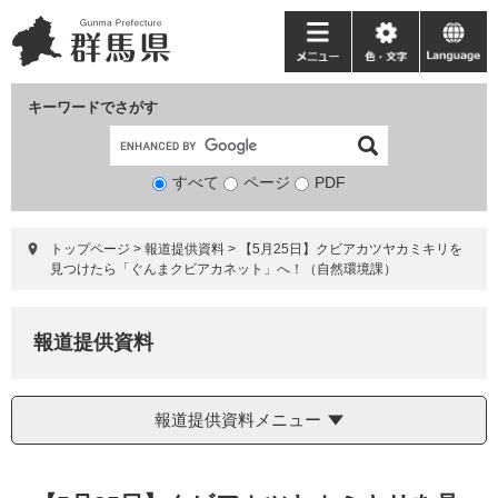
ペ
メ
ー
ニ
メ
色・
language
ジ
ュ
ニ
文
の
ー
ュ
字
キーワードでさがす
先
を
ー
頭
飛
で
ば
すべて
ページ
検
PDF
す。
し
索
て
対
本
トップページ
>
報道提供資料
>
【5月25日】クビアカツヤカミキリを
象
文
見つけたら「ぐんまクビアカネット」へ！（自然環境課）
へ
報道提供資料
報道提供資料メニュー
本