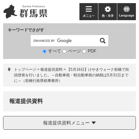
ペ
メ
ー
ニ
メ
色・
language
ジ
ュ
ニ
文
の
ー
ュ
字
キーワードでさがす
先
を
ー
頭
飛
で
ば
すべて
ページ
検
PDF
す。
し
索
て
対
本
トップページ
>
報道提供資料
>
【5月16日】けやきウォーク前橋で街
象
文
頭啓発を行いました。～自動車税・軽自動車税の納税は5月31日まで
へ
に～（前橋行政県税事務所）
報道提供資料
報道提供資料メニュー