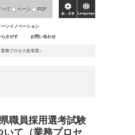
すべて
ページ
PDF
色・
language
文
リーンイノベーション
字
からさがす
お問い合わせ
（業務プロセス改革課）
馬県職員採用選考試験
について（業務プロセ