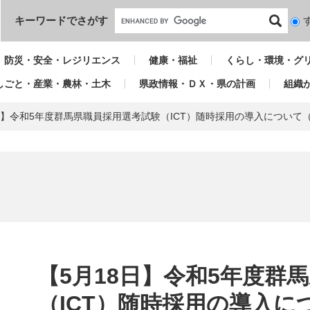
本文へ
キーワードでさがす
検
索
対
防災・安全・レジリエンス
健康・福祉
くらし・環境・グ
象
しごと・産業・農林・土木
県政情報・ＤＸ・県の計画
組織
日】令和5年度群馬県職員採用選考試験（ICT）随時採用の導入について
本
文
【5月18日】令和5年度群
（ICT）随時採用の導入