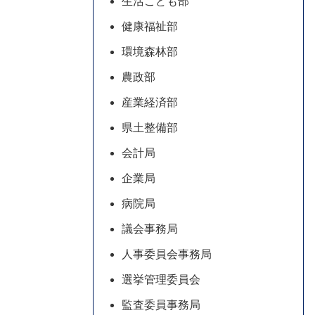
生活こども部
健康福祉部
環境森林部
農政部
産業経済部
県土整備部
会計局
企業局
病院局
議会事務局
人事委員会事務局
選挙管理委員会
監査委員事務局