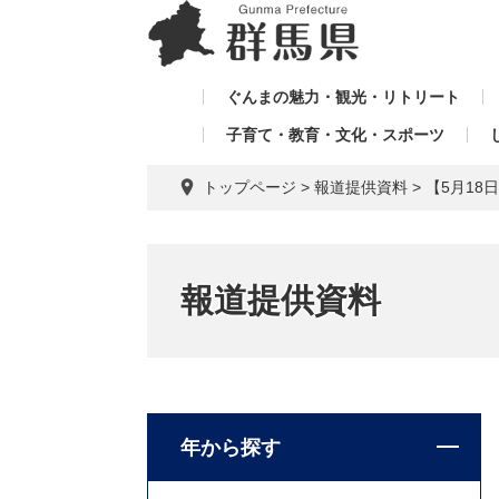
ペ
メ
メ
ー
ニ
ニ
ジ
ュ
ュ
の
ー
ぐんまの魅力・観光・リトリート
ー
先
を
子育て・教育・文化・スポーツ
を
頭
飛
飛
で
ば
トップページ
>
報道提供資料
>
【5月18
す。
し
ば
て
し
本
て
文
報道提供資料
へ
年から探す