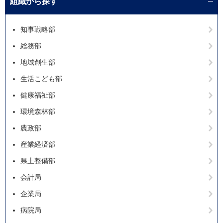
組織から探す
知事戦略部
総務部
地域創生部
生活こども部
健康福祉部
環境森林部
農政部
産業経済部
県土整備部
会計局
企業局
病院局