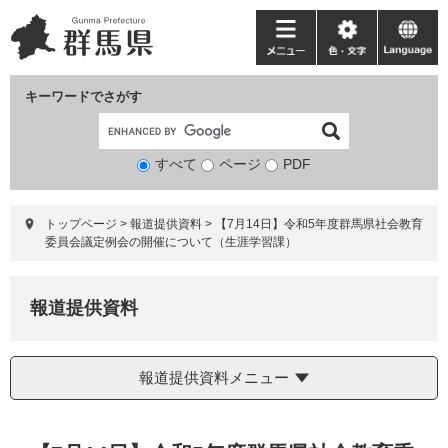
ペ
メ
ー
ニ
メ
色・
language
ジ
ュ
ニ
文
の
ー
ュ
字
キーワードでさがす
先
を
ー
頭
飛
で
ば
すべて
ページ
検
PDF
す。
し
索
て
対
本
トップページ
>
報道提供資料
>
【7月14日】令和5年度群馬県社会教育
象
文
委員会議定例会の開催について（生涯学習課）
へ
報道提供資料
報道提供資料メニュー
本