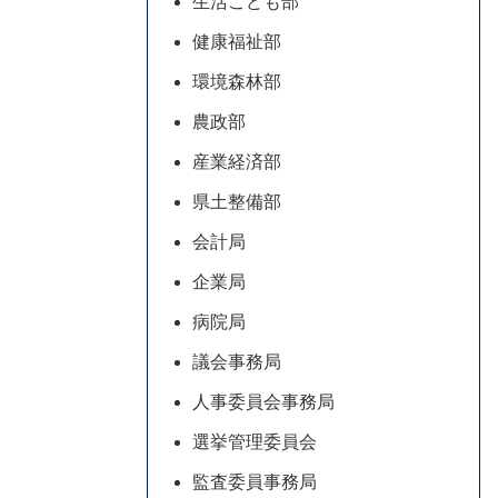
生活こども部
健康福祉部
環境森林部
農政部
産業経済部
県土整備部
会計局
企業局
病院局
議会事務局
人事委員会事務局
選挙管理委員会
監査委員事務局