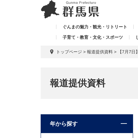
ペ
メ
メ
ー
ニ
ニ
ジ
ュ
ュ
の
ー
ぐんまの魅力・観光・リトリート
ー
先
を
子育て・教育・文化・スポーツ
を
頭
飛
飛
で
ば
トップページ
>
報道提供資料
>
【7月7日】
す。
し
ば
て
し
本
て
文
報道提供資料
へ
年から探す