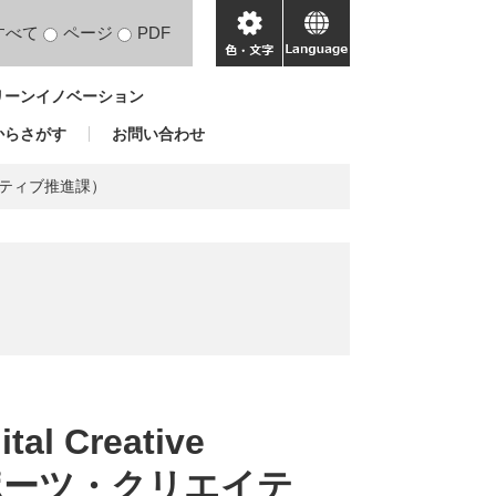
すべて
ページ
PDF
色・
language
文
リーンイノベーション
字
からさがす
お問い合わせ
リエイティブ推進課）
al Creative
スポーツ・クリエイテ