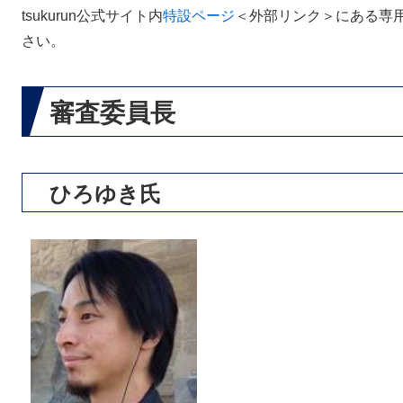
tsukurun公式サイト内
特設ページ
＜外部リンク＞
にある専
さい。
審査委員長
ひろゆき氏