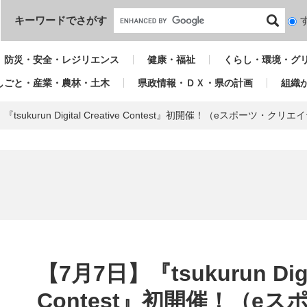
本文へ
キーワードでさがす
検
索
対
防災・安全・レジリエンス
健康・福祉
くらし・環境・グ
象
しごと・産業・農林・土木
県政情報・ＤＸ・県の計画
組織
『tsukurun Digital Creative Contest』初開催！（eスポーツ・ク
本
文
【7月7日】『tsukurun Digit
Contest』初開催！（e