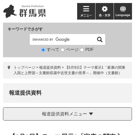
ペ
メ
ー
ニ
メ
色・
language
ジ
ュ
ニ
文
の
ー
ュ
字
キーワードでさがす
先
を
ー
頭
飛
で
ば
すべて
ページ
検
PDF
す。
し
索
て
対
本
トップページ
>
報道提供資料
>
【8月9日】テーマ展示1「家康の関東
象
文
入国と上野国～文書館収蔵中近世文書の世界～」開催中（文書館）
へ
報道提供資料
報道提供資料メニュー
本