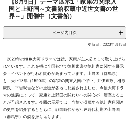
【8月9日】テーマ展示1「家康の関東入
文
国と上野国～文書館収蔵中近世文書の世
界～」開催中（文書館）
ページ内目次
更新日：2023年8月9日
2023年のNHK大河ドラマでは徳川家康が主人公として取り上げら
れています。これを機に全国各地で徳川家康や徳川家に関する展示
会・イベントが行われ関心が高まっています。上野国（群馬県）
も、天正18年（1590年）の家康の関東入国に伴い、井伊直政、榊原
康政、平岩親吉などの重臣が各地に配置されました。今後大河ドラ
マの進展によって、家康と上野国の関わりへの関心が一層高まるこ
とが予想されます。今回の展示では、当館が収蔵する徳川家康関連
の史料を紹介するとともに、戦国時代から江戸時代初期の上野国
（群馬県）の姿を振り返ります。