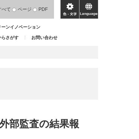
すべて
ページ
PDF
色・
language
文
リーンイノベーション
字
からさがす
お問い合わせ
括外部監査の結果報
）