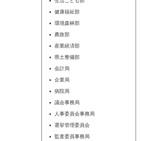
生活こども部
健康福祉部
環境森林部
農政部
産業経済部
県土整備部
会計局
企業局
病院局
議会事務局
人事委員会事務局
選挙管理委員会
監査委員事務局