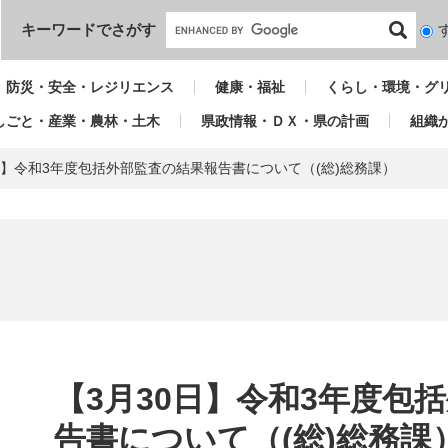
本文へ
キーワードでさがす
検
索
対
防災・安全・レジリエンス
健康・福祉
くらし・環境・グ
象
しごと・産業・農林・土木
県政情報・ＤＸ・県の計画
組織
日】令和3年度包括外部監査の結果報告書について（(総)総務課）
本
文
【3月30日】令和3年度包
告書について（(総)総務課