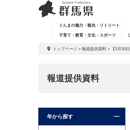
ペ
メ
メ
ー
ニ
ニ
ジ
ュ
ュ
の
ー
ぐんまの魅力・観光・リトリート
ー
先
を
子育て・教育・文化・スポーツ
を
頭
飛
飛
で
ば
トップページ
>
報道提供資料
>
【3月30
す。
し
ば
て
し
本
て
文
報道提供資料
へ
年から探す