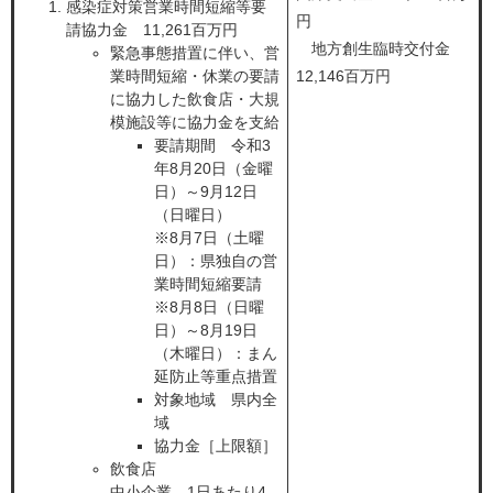
感染症対策営業時間短縮等要
円
請協力金 11,261百万円​
地方創生臨時交付金
緊急事態措置に伴い、営
業時間短縮・休業の要請
12,146百万円
に協力した飲食店・大規
模施設等に協力金を支給
要請期間 令和3
年8月20日（金曜
日）～9月12日
（日曜日）
※8月7日（土曜
日）：県独自の営
業時間短縮要請
※8月8日（日曜
日）～8月19日
（木曜日）：まん
延防止等重点措置
対象地域 県内全
域
協力金［上限額］
飲食店
中小企業 1日あたり4