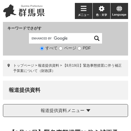
ペ
メ
ー
ニ
メ
色・
language
ジ
ュ
ニ
文
の
ー
ュ
字
キーワードでさがす
先
を
ー
頭
飛
で
ば
すべて
ページ
検
PDF
す。
し
索
て
対
本
トップページ
>
報道提供資料
>
【8月19日】緊急事態措置に伴う補正
象
文
予算案について（財政課）
へ
報道提供資料
報道提供資料メニュー
本