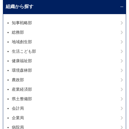
組織から探す
知事戦略部
総務部
地域創生部
生活こども部
健康福祉部
環境森林部
農政部
産業経済部
県土整備部
会計局
企業局
病院局