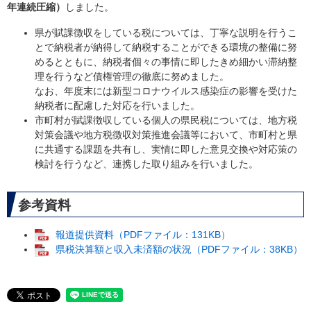
年連続圧縮）
しました。
県が賦課徴収をしている税については、丁寧な説明を行うこ
とで納税者が納得して納税することができる環境の整備に努
めるとともに、納税者個々の事情に即したきめ細かい滞納整
理を行うなど債権管理の徹底に努めました。
なお、年度末には新型コロナウイルス感染症の影響を受けた
納税者に配慮した対応を行いました。
市町村が賦課徴収している個人の県民税については、地方税
対策会議や地方税徴収対策推進会議等において、市町村と県
に共通する課題を共有し、実情に即した意見交換や対応策の
検討を行うなど、連携した取り組みを行いました。
参考資料
報道提供資料（PDFファイル：131KB）
県税決算額と収入未済額の状況（PDFファイル：38KB）