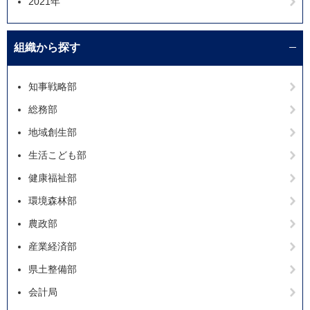
2021年
組織から探す
知事戦略部
総務部
地域創生部
生活こども部
健康福祉部
環境森林部
農政部
産業経済部
県土整備部
会計局