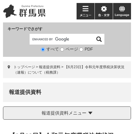
ペ
メ
ー
ニ
メ
色・
language
ジ
ュ
ニ
文
の
ー
ュ
字
キーワードでさがす
先
を
ー
頭
飛
で
ば
すべて
ページ
検
PDF
す。
し
索
て
対
本
トップページ
>
報道提供資料
>
【6月23日】令和元年度県税決算状況
象
文
（速報）について（税務課）
へ
報道提供資料
報道提供資料メニュー
本