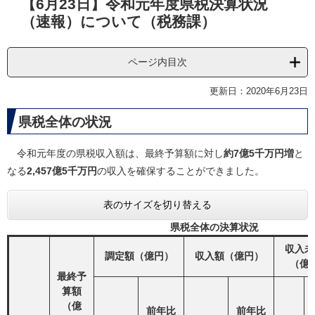
【6月23日】令和元年度県税決算状況
文
（速報）について（税務課）
ページ内目次
更新日：2020年6月23日
県税全体の状況
令和元年度の県税収入額は、最終予算額に対し
約7億5千万円増
と
なる
2,457億5千万円
の収入を確保することができました。
表のサイズを切り替える
県税全体の決算状況
収入未
調定額（億円）
収入額（億円）
（億
最終予
算額
（億
前年比
前年比