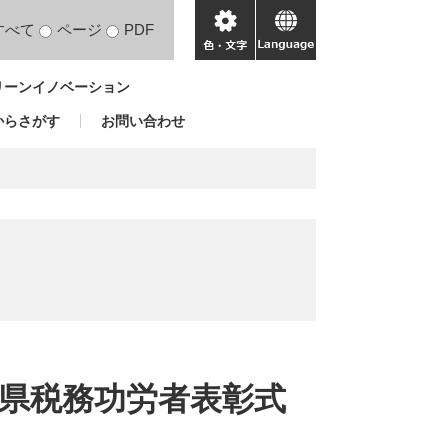
すべて
ページ
PDF
色・
language
文
リーンイノベーション
字
からさがす
お問い合わせ
馬県税務功労者表彰式