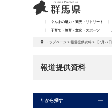
ペ
メ
メ
ー
ニ
ニ
ジ
ュ
ュ
の
ー
ぐんまの魅力・観光・リトリート
ー
先
を
子育て・教育・文化・スポーツ
を
頭
飛
飛
で
ば
トップページ
>
報道提供資料
>
【7月2
す。
し
ば
て
し
本
て
文
報道提供資料
へ
年から探す