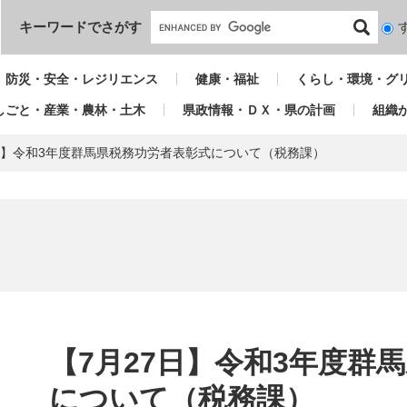
本文へ
キーワードでさがす
検
索
対
防災・安全・レジリエンス
健康・福祉
くらし・環境・グ
象
しごと・産業・農林・土木
県政情報・ＤＸ・県の計画
組織
7日】令和3年度群馬県税務功労者表彰式について（税務課）
本
文
【7月27日】令和3年度群
について（税務課）