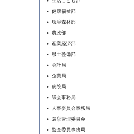
生活こども部
健康福祉部
環境森林部
農政部
産業経済部
県土整備部
会計局
企業局
病院局
議会事務局
人事委員会事務局
選挙管理委員会
監査委員事務局