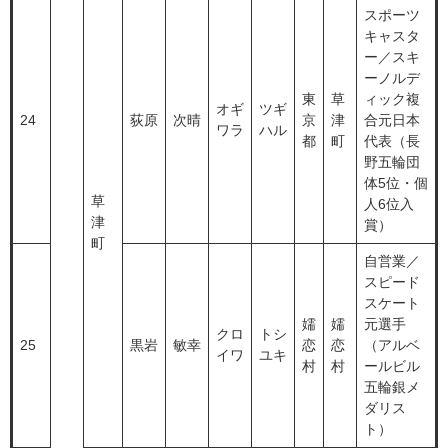
スポーツ
キャスタ
ー／スキ
ーノルデ
東
草
ィック複
オギ
ツギ
24
荻原
次晴
京
津
合元日本
ワラ
ハル
都
町
代表（長
野五輪団
体5位・個
草
人6位入
津
賞）
町
自営業／
スピード
スケート
嬬
嬬
元選手
クロ
トシ
25
黒岩
敏幸
恋
恋
（アルベ
イワ
ユキ
村
村
ールビル
五輪銀メ
ダリス
ト）