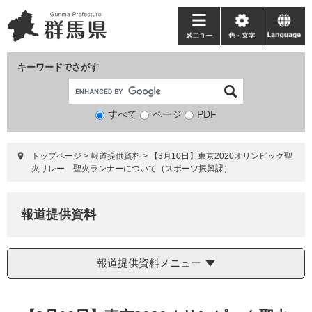
ペ
メ
ー
ニ
メ
色・
language
ジ
ュ
ニ
文
の
ー
ュ
字
キーワードでさがす
先
を
ー
頭
飛
で
ば
すべて
ページ
検
PDF
す。
し
索
て
対
本
トップページ
>
報道提供資料
>
【3月10日】東京2020オリンピック聖
象
文
火リレー 聖火ランナーについて（スポーツ振興課）
へ
報道提供資料
報道提供資料メニュー
本