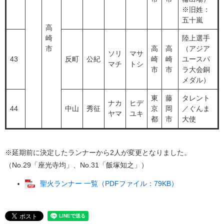
※旧姓：
五十嵐
高
崎
陸上選手
市
高
高
（アジア
ソリ
マサ
43
反町
公紀
崎
崎
ユースパ
マチ
トシ
市
市
ラ大会銅
メダル）
東
藤
タレント
ナカ
ヒデ
44
中山
秀征
京
岡
／ぐんま
ヤマ
ユキ
都
市
大使
※延期前に決定したランナーから2人が変更となりました。
（No.29「座光寺均」、No.31「飯塚知之」）
聖火ランナー 一覧（PDFファイル：79KB）