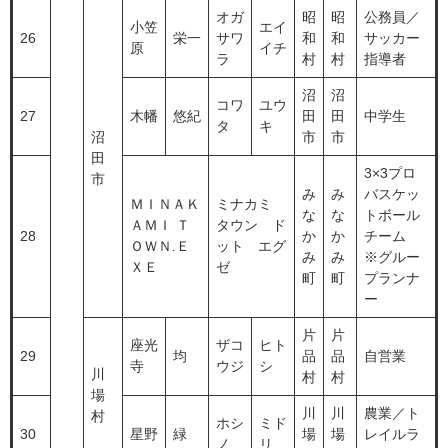
オガ
昭
昭
公務員／
小笠
エイ
26
栄一
サワ
和
和
サッカー
原
イチ
ラ
村
村
指導者
沼
沼
コワ
ユウ
27
木幡
悠紀
田
田
中学生
タ
キ
沼
市
市
田
3×3プロ
市
み
み
バスケッ
ＭＩＮＡＫ
ミナカミ
な
な
トボール
ＡＭＩ Ｔ
タウン ド
28
か
か
チーム
ＯＷＮ.Ｅ
ット エグ
み
み
※グルー
ＸＥ
ゼ
町
町
プランナ
ー
片
片
座光
ザコ
ヒト
29
均
品
品
自営業
寺
ウジ
シ
川
村
村
場
川
川
農業／ト
村
ホシ
ミド
30
星野
緑
場
場
レイルラ
ノ
リ