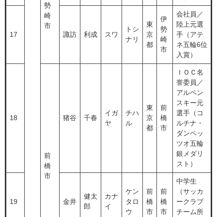
勢
会社員／
崎
伊
東
陸上元選
市
トシ
勢
17
諏訪
利成
スワ
京
手（アテ
ナリ
崎
都
ネ五輪6位
市
入賞）
ＩＯＣ名
誉委員／
アルペン
スキー元
東
前
イガ
チハ
選手（コ
18
猪谷
千春
京
橋
ヤ
ル
ルチナ・
都
市
ダンペッ
ツオ五輪
銀メダリ
前
スト）
橋
市
中学生
ケン
前
前
（サッカ
健太
カナ
19
金井
タロ
橋
橋
ークラブ
郎
イ
ウ
市
市
チーム所