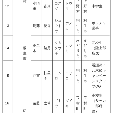
上
上
村
小須
コス
トウ
12
沓真
野
野
中学生
田
ダ
マ
村
村
シュ
桐
桐
ホノ
ボッチャ
13
周藤
穂香
ウト
生
生
カ
選手
ウ
市
市
み
み
タカ
高校生
高草
カヅ
ど
ど
14
桐
架月
クサ
（陸上部
木
キ
り
り
生
ギ
所属）
市
市
市
看護師／
桐
桐
八木節キ
枝里
トム
エリ
15
戸室
生
生
ャンペー
子
ロ
コ
市
市
ンスタッ
フOG
高校生
玉
玉
ゴト
ダイ
（サッカ
16
後藤
太希
村
村
ウ
キ
ー部所
町
町
伊
属）