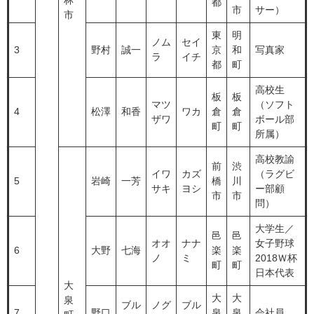
林
都
市
サー）
市
東
明
ノム
セイ
3
野村
誠一
京
和
写真家
ラ
イチ
都
町
高校生
板
板
マツ
（ソフト
4
松澤
和香
ワカ
倉
倉
ザワ
ボール部
町
町
所属）
高校教諭
前
渋
イワ
カズ
（ラグビ
5
岩崎
一芳
橋
川
サキ
ヨシ
ー部顧
市
市
問）
大学生／
邑
邑
オオ
ナナ
女子野球
6
大野
七海
楽
楽
ノ
ミ
2018Ｗ杯
町
町
日本代表
大
大
大
泉
ブル
ノグ
ブル
7
野口
泉
泉
会社員