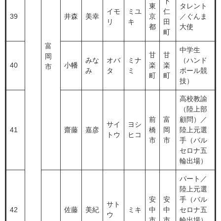
下
東
タレント
イモ
ミユ
仁
39
井森
美幸
京
／ぐんま
リ
キ
田
都
大使
町
富
中学生
甘
甘
岡
みな
オバ
ミナ
（ハンド
40
小幡
楽
楽
市
み
タ
ミ
ボール競
町
町
技）
高校教諭
（陸上部
前
富
顧問）／
サイ
ヨシ
41
齋藤
嘉彦
橋
岡
陸上元選
トウ
ヒコ
市
市
手（バル
セロナ五
輪出場）
パート／
陸上元選
安
安
手（バル
サト
42
佐藤
美紀
ミキ
中
中
セロナ五
ウ
市
市
輪出場）