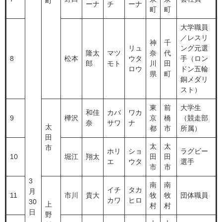
町
ーナ
チ
ーナ
町
町
大学職員
／レスリ
神
千
リュ
ング元選
隆太
マツ
奈
代
8
松本
ウタ
手（ロン
郎
モト
川
田
ロウ
ドン五輪
県
町
銅メダリ
スト）
東
前
大学生
和佳
カバ
ワカ
9
樺沢
京
橋
（競走部
奈
サワ
ナ
太
都
市
所属）
田
太
太
市
ホリ
ショ
ラグビー
10
堀江
翔太
田
田
エ
ウタ
選手
市
市
3
南
南
イチ
タカ
月
11
市川
貴大
牧
牧
団体職員
カワ
ヒロ
30
上
村
村
日
野