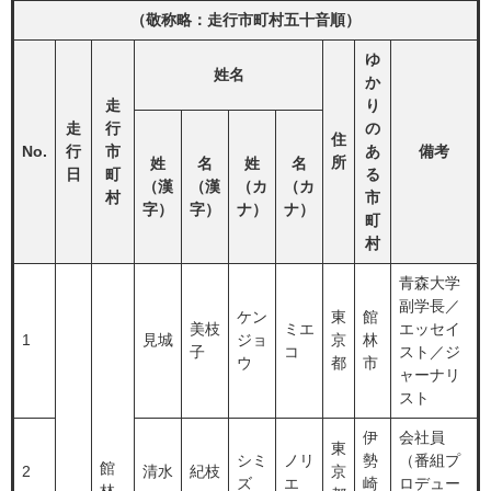
（敬称略：走行市町村五十音順）
ゆ
姓名
か
走
り
走
行
の
住
No.
行
市
あ
備考
所
姓
名
姓
名
日
町
る
（漢
（漢
（カ
（カ
村
市
字）
字）
ナ）
ナ）
町
村
青森大学
副学長／
ケン
東
館
美枝
ミエ
エッセイ
1
見城
ジョ
京
林
子
コ
スト／ジ
ウ
都
市
ャーナリ
スト
伊
会社員
東
シミ
ノリ
勢
（番組プ
館
2
清水
紀枝
京
ズ
エ
崎
ロデュー