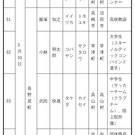
村
村
ンナー
高
沼
イイ
トモ
31
飯塚
知之
崎
田
高校教諭
ヅカ
ユキ
市
市
大学生
（スキー
3
サク
草
草
朔太
コバ
ノルディ
月
32
小林
タロ
津
津
郎
ヤシ
ックコン
31
ウ
町
町
バインド
日
選手）
中学生
（サッカ
長
ーチーム
野
高
高
タケ
カイ
（クラブ
33
原
武田
快晟
山
山
ダ
セイ
チー
町
村
村
ム）、陸
上部所
属）
中
中
団体職員