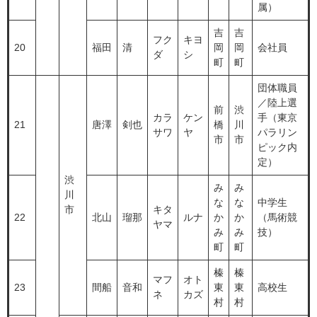
属）
吉
吉
フク
キヨ
20
福田
清
岡
岡
会社員
ダ
シ
町
町
団体職員
／陸上選
前
渋
カラ
ケン
手（東京
21
唐澤
剣也
橋
川
サワ
ヤ
パラリン
市
市
ピック内
定）
渋
み
み
川
な
な
中学生
市
キタ
22
北山
瑠那
ルナ
か
か
（馬術競
ヤマ
み
み
技）
町
町
榛
榛
マフ
オト
23
間船
音和
東
東
高校生
ネ
カズ
村
村