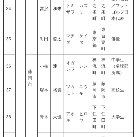
トミ
カズ
之
之
／フット
34
冨沢
和未
ザワ
ミ
条
条
ゴルフ日
町
町
本代表
東
東
マチ
ケイ
吾
35
町田
啓太
京
俳優
ダ
タ
妻
都
町
神
神
中学生
オガ
36
小柏
連
レン
流
流
（卓球部
シワ
藤
町
町
所属）
岡
藤
藤
市
ツカ
ユウ
37
塚本
裕貴
岡
岡
高校生
モト
キ
市
市
下
下
アオ
ヒロ
仁
仁
38
青木
大也
大学生
キ
ヤ
田
田
町
町