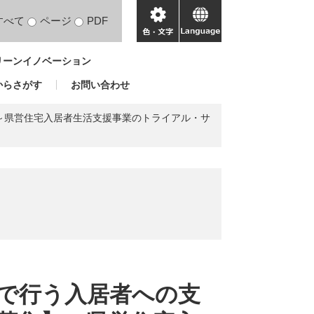
すべて
ページ
PDF
色・
language
文
リーンイノベーション
字
からさがす
お問い合わせ
～県営住宅入居者生活支援事業のトライアル・サ
内で行う入居者への支