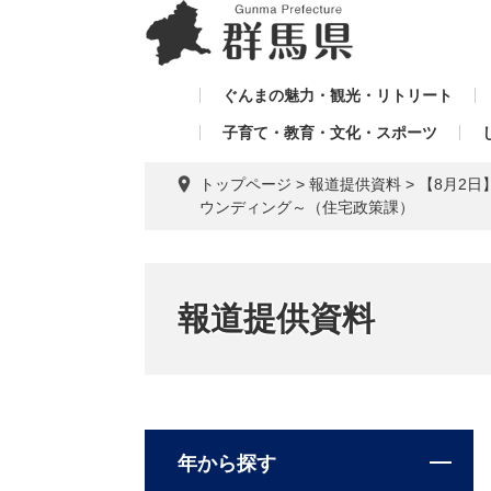
ペ
メ
メ
ー
ニ
ニ
ジ
ュ
ュ
の
ー
ぐんまの魅力・観光・リトリート
ー
先
を
子育て・教育・文化・スポーツ
を
頭
飛
飛
で
ば
トップページ
>
報道提供資料
>
【8月2
す。
し
ば
ウンディング～（住宅政策課）
て
し
本
て
文
へ
報道提供資料
年から探す