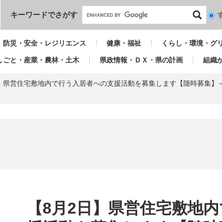
本文へ
キーワードでさがす
検
索
対
防災・安全・レジリエンス
健康・福祉
くらし・環境・グ
象
しごと・産業・農林・土木
県政情報・ＤＸ・県の計画
組織
日】県営住宅敷地内で行う入居者への支援活動を募集します【随時募集】
本
文
【8月2日】県営住宅敷地