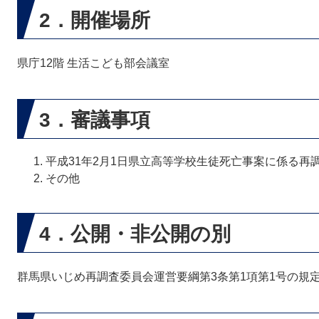
2．開催場所
県庁12階 生活こども部会議室
3．審議事項
平成31年2月1日県立高等学校生徒死亡事案に係る再
その他
4．公開・非公開の別
群馬県いじめ再調査委員会運営要綱第3条第1項第1号の規