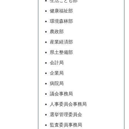
生活こども部
健康福祉部
環境森林部
農政部
産業経済部
県土整備部
会計局
企業局
病院局
議会事務局
人事委員会事務局
選挙管理委員会
監査委員事務局