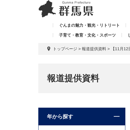
ペ
メ
メ
ー
ニ
ニ
ジ
ュ
ュ
の
ー
ぐんまの魅力・観光・リトリート
ー
先
を
子育て・教育・文化・スポーツ
を
頭
飛
飛
で
ば
トップページ
>
報道提供資料
>
【11月
す。
し
ば
て
し
本
て
文
報道提供資料
へ
年から探す