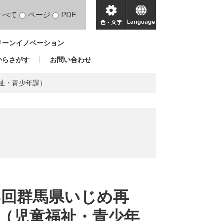
すべて
ページ
PDF
色・
language
文
リーンイノベーション
字
からさがす
お問い合わせ
福祉・青少年課）
第3回群馬県いじめ再
（児童福祉・青少年