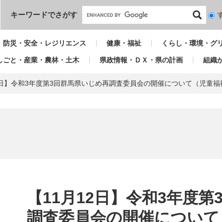
本文へ
キーワードでさがす
検
索
対
防災・安全・レジリエンス
健康・福祉
くらし・環境・グ
象
しごと・産業・農林・土木
県政情報・ＤＸ・県の計画
組織
12日】令和3年度第3回群馬県いじめ再調査委員会の開催について（児童
本
文
【11月12日】令和3年度
調査委員会の開催について