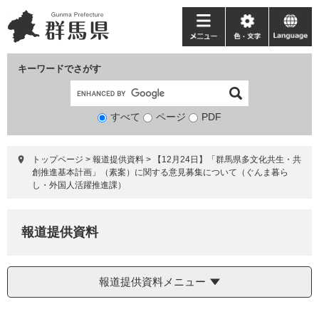
ペ
メ
ー
ニ
メ
色・
language
ジ
ュ
ニ
文
の
ー
ュ
字
キーワードでさがす
先
を
ー
頭
飛
で
ば
すべて
ページ
検
PDF
す。
し
索
て
対
本
トップページ
>
報道提供資料
>
【12月24日】「群馬県多文化共生・共
象
文
創推進基本計画」（素案）に関する意見募集について（ぐんま暮ら
へ
し・外国人活躍推進課）
報道提供資料
報道提供資料メニュー