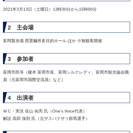
2021年3月13日（土曜日）13時30分から15時00分
2 主会場
富岡製糸場 西置繭所多目的ホール ほか ※無観客開催
3 参加者
富岡市民等（榎本 富岡市長、富岡シルクレディ、富岡市観光協会職
員（元富岡市国際交流員）など）
4 出演者
ＭＣ・実況 佐山 祐亮 氏（One’s Voice代表）
解説 高田 保則 氏（元ザスパクサツ群馬選手）