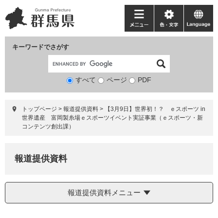
ペ
メ
ー
ニ
メ
色・
language
ジ
ュ
ニ
文
の
ー
ュ
字
キーワードでさがす
先
を
ー
頭
飛
で
ば
すべて
ページ
検
PDF
す。
し
索
て
対
本
トップページ
>
報道提供資料
>
【3月9日】世界初！？ ｅスポーツ in
象
文
世界遺産 富岡製糸場ｅスポーツイベント実証事業（ｅスポーツ・新
へ
コンテンツ創出課）
報道提供資料
報道提供資料メニュー