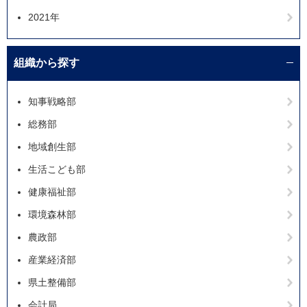
2021年
組織から探す
知事戦略部
総務部
地域創生部
生活こども部
健康福祉部
環境森林部
農政部
産業経済部
県土整備部
会計局