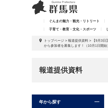
ペ
メ
メ
ー
ニ
ニ
ジ
ュ
ュ
の
ー
ぐんまの魅力・観光・リトリート
ー
先
を
子育て・教育・文化・スポーツ
を
頭
飛
飛
で
ば
トップページ
>
報道提供資料
>
【9月3
す。
し
ば
から参加者を募集します！（10月1日開
て
し
本
て
文
へ
報道提供資料
年から探す