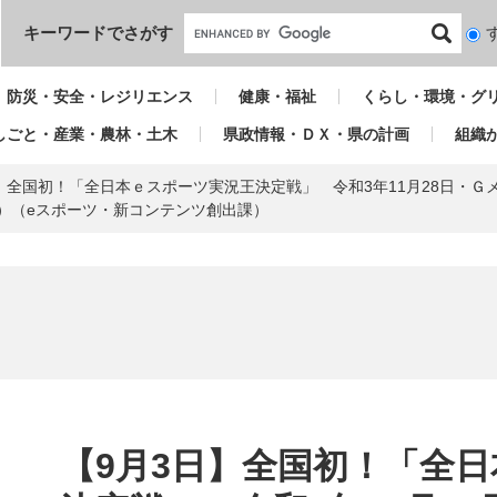
本文へ
キーワードでさがす
検
索
対
防災・安全・レジリエンス
健康・福祉
くらし・環境・グ
象
しごと・産業・農林・土木
県政情報・ＤＸ・県の計画
組織
日】全国初！「全日本ｅスポーツ実況王決定戦」 令和3年11月28日・
始）（eスポーツ・新コンテンツ創出課）
本
文
【9月3日】全国初！「全