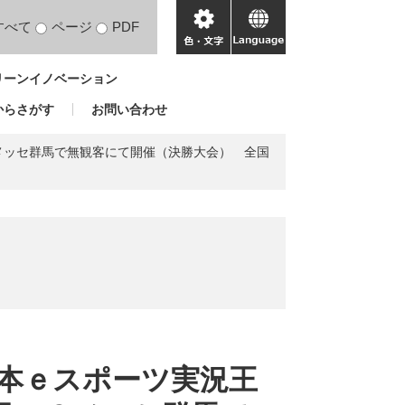
すべて
ページ
PDF
色・
language
文
リーンイノベーション
字
からさがす
お問い合わせ
Ｇメッセ群馬で無観客にて開催（決勝大会） 全国
日本ｅスポーツ実況王