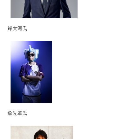
岸大河氏
象先輩氏