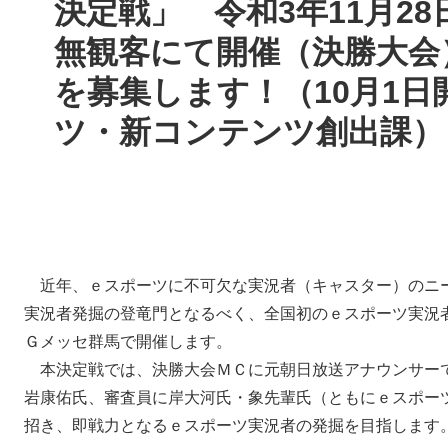
決定戦」 令和3年11月2
無観客にて開催（決勝大会
を募集します！（10月1日
ツ・新コンテンツ創出課）
近年、ｅスポーツに不可欠な実況者（キャスター）のニ
実況者発掘の登竜門となるべく、全国初のｅスポーツ実況
Ｇメッセ群馬で開催します。
本決定戦では、決勝大会ＭＣに元朝日放送アナウンサー
岩康佑氏、審査員に岸大河氏・象先輩氏（ともにｅスポー
招き、即戦力となるｅスポーツ実況者の発掘を目指します