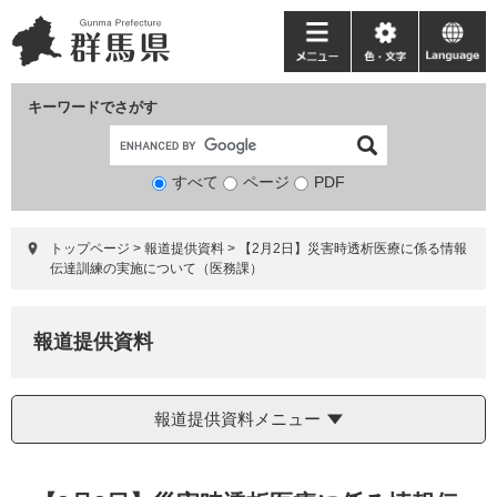
ペ
メ
ー
ニ
メ
色・
language
ジ
ュ
ニ
文
の
ー
ュ
字
キーワードでさがす
先
を
ー
頭
飛
で
ば
すべて
ページ
検
PDF
す。
し
索
て
対
本
トップページ
>
報道提供資料
>
【2月2日】災害時透析医療に係る情報
象
文
伝達訓練の実施について（医務課）
へ
報道提供資料
報道提供資料メニュー
本