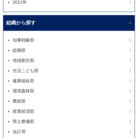
2021年
組織から探す
知事戦略部
総務部
地域創生部
生活こども部
健康福祉部
環境森林部
農政部
産業経済部
県土整備部
会計局