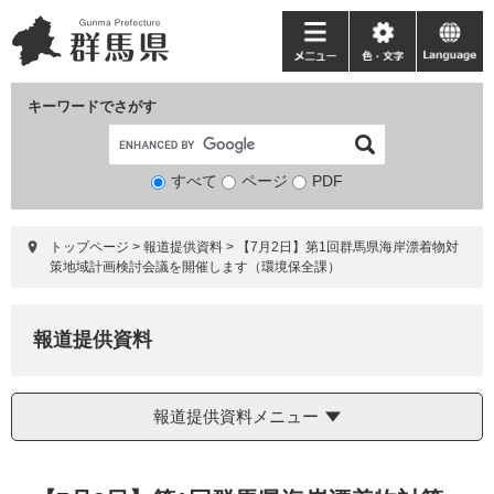
ペ
メ
ー
ニ
メ
色・
language
ジ
ュ
ニ
文
の
ー
ュ
字
キーワードでさがす
先
を
ー
頭
飛
で
ば
すべて
ページ
検
PDF
す。
し
索
て
対
本
トップページ
>
報道提供資料
>
【7月2日】第1回群馬県海岸漂着物対
象
文
策地域計画検討会議を開催します（環境保全課）
へ
報道提供資料
報道提供資料メニュー
本