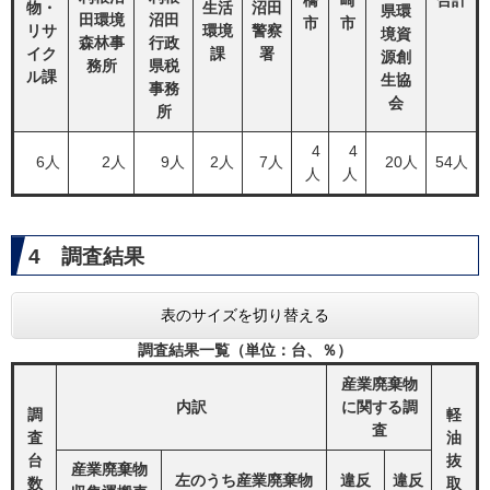
橋
崎
合計
物・
生活
沼田
県環
田環境
沼田
市
市
リサ
環境
警察
境資
森林事
行政
イク
課
署
源創
務所
県税
ル課
生協
事務
会
所
4
4
6人
2人
9人
2人
7人
20人
54人
人
人
4 調査結果
表のサイズを切り替える
調査結果一覧（単位：台、％）
産業廃棄物
内訳
に関する調
調
軽
査
査
油
台
抜
産業廃棄物
左のうち産業廃棄物
違反
違反
数
取