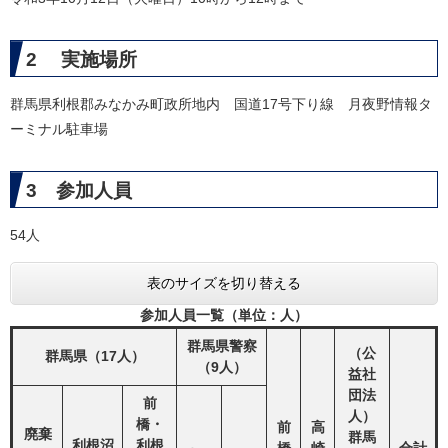
2 実施場所
群馬県利根郡みなかみ町政所地内 国道17号下り線 月夜野情報タ
ーミナル駐車場
3 参加人員
54人
表のサイズを切り替える
参加人員一覧（単位：人）
群馬県警察
（公
群馬県（17人）
（9人）
益社
団法
前
人）
橋・
前
高
廃棄
群馬
利根沼
利根