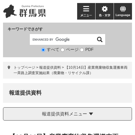
ペ
メ
ー
ニ
メ
色・
language
ジ
ュ
ニ
文
の
ー
ュ
字
キーワードでさがす
先
を
ー
頭
飛
で
ば
すべて
ページ
検
PDF
す。
し
索
て
対
本
トップページ
>
報道提供資料
>
【10月14日】産業廃棄物収集運搬車両
象
文
一斉路上調査実施結果（廃棄物・リサイクル課）
へ
報道提供資料
報道提供資料メニュー
本