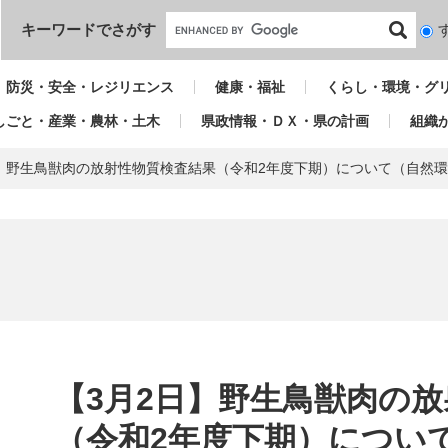
本文へ
キーワードでさがす
検
索
対
防災・安全・レジリエンス
健康・福祉
くらし・環境・グ
象
しごと・産業・農林・土木
県政情報・ＤＸ・県の計画
組織
日】野生鳥獣肉の放射性物質検査結果（令和2年度下期）について（自然
本
文
【3月2日】野生鳥獣肉の
（令和2年度下期）につい