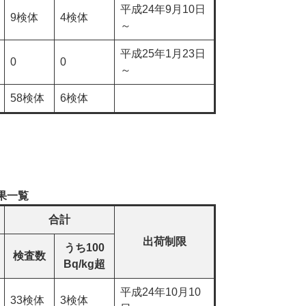
平成24年9月10日
9検体
4検体
～
平成25年1月23日
0
0
～
58検体
6検体
果一覧
合計
出荷制限
うち100
検査数
Bq/kg超
平成24年10月10
33検体
3検体