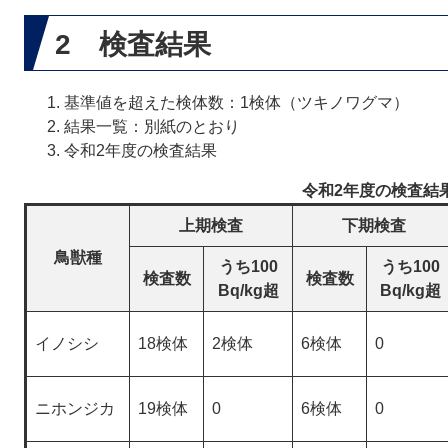
2 検査結果
基準値を超えた検体数：1検体（ツキノワグマ）
結果一覧：別紙のとおり
令和2年度の検査結果
令和2年度の検査結
上期検査
下期検査
鳥獣種
うち100
うち100
検査数
検査数
Bq/kg超
Bq/kg超
イノシシ
18検体
2検体
6検体
0
ニホンジカ
19検体
0
6検体
0