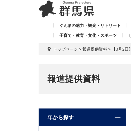
ペ
メ
メ
ー
ニ
ニ
ジ
ュ
ュ
の
ー
ぐんまの魅力・観光・リトリート
ー
先
を
子育て・教育・文化・スポーツ
を
頭
飛
飛
で
ば
トップページ
>
報道提供資料
>
【3月2
す。
し
ば
て
し
本
て
文
報道提供資料
へ
年から探す