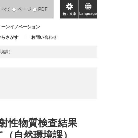
すべて
ページ
PDF
色・
language
文
リーンイノベーション
字
からさがす
お問い合わせ
環境課）
放射性物質検査結果
て（自然環境課）