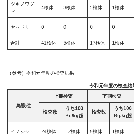
ツキノワグ
4検体
3検体
5検体
1検体
マ
ヤマドリ
0
0
0
0
合計
41検体
5検体
17検体
1検体
（参考）令和元年度の検査結果
令和元年度の検査結
上期検査
下期検査
鳥獣種
うち100
うち100
検査数
検査数
Bq/kg超
Bq/kg超
イノシシ
24検体
2検体
9検体
1検体