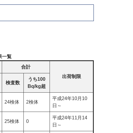
果一覧
合計
出荷制限
うち100
検査数
Bq/kg超
平成24年10月10
24検体
2検体
日～
平成24年11月14
25検体
0
日～