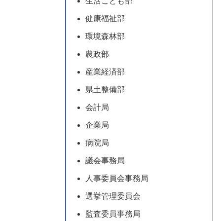
生活こども部
健康福祉部
環境森林部
農政部
産業経済部
県土整備部
会計局
企業局
病院局
議会事務局
人事委員会事務局
選挙管理委員会
監査委員事務局