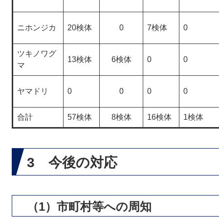
ニホンジカ
20検体
0
7検体
0
ツキノワグ
13検体
6検体
0
0
マ
ヤマドリ
0
0
0
0
合計
57検体
8検体
16検体
1検体
3 今後の対応
（1）市町村等への周知