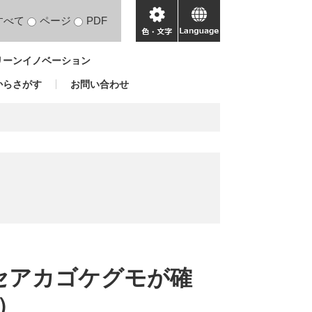
すべて
ページ
PDF
色・
language
文
リーンイノベーション
字
からさがす
お問い合わせ
物セアカゴケグモが確
）