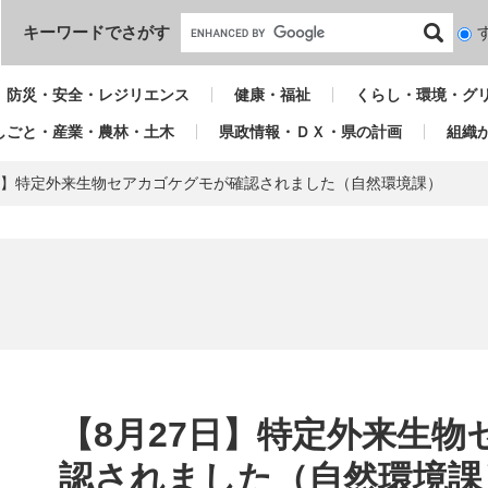
本文へ
キーワードでさがす
検
索
対
防災・安全・レジリエンス
健康・福祉
くらし・環境・グ
象
しごと・産業・農林・土木
県政情報・ＤＸ・県の計画
組織
7日】特定外来生物セアカゴケグモが確認されました（自然環境課）
本
文
【8月27日】特定外来生
認されました（自然環境課