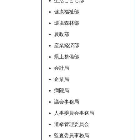
生活こども部
健康福祉部
環境森林部
農政部
産業経済部
県土整備部
会計局
企業局
病院局
議会事務局
人事委員会事務局
選挙管理委員会
監査委員事務局