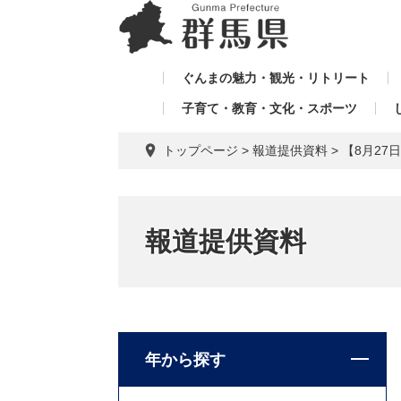
ペ
メ
メ
ー
ニ
ニ
ジ
ュ
ュ
の
ー
ぐんまの魅力・観光・リトリート
ー
先
を
子育て・教育・文化・スポーツ
を
頭
飛
飛
で
ば
トップページ
>
報道提供資料
>
【8月2
す。
し
ば
て
し
本
て
文
報道提供資料
へ
年から探す