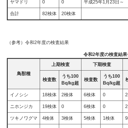
ヤマドリ
0
0
平成25年1月23日～
合計
82検体
20検体
（参考）令和2年度の検査結果
令和2年度の検査結果
上期検査
下期検査
鳥獣種
うち100
うち100
検査数
検査数
Bq/kg超
Bq/kg超
イノシシ
18検体
2検体
6検体
0
ニホンジカ
19検体
0
6検体
0
ツキノワグマ
4検体
3検体
5検体
1検体