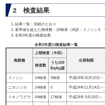
2 検査結果
結果一覧：別紙のとおり
基準値を超えた検体数：20検体（内訳：イノシシ3、
令和3年度の検査結果
令和3年度の検査結果一覧
上期検査（今回）
鳥獣種
出荷制限
うち100
検査数
Bq/kg超
イノシシ
14検体
3検体
平成24年10月10日～
ニホンジカ
24検体
0
平成24年11月14日～
ツキノワグマ
44検体
17検体
平成24年 9月10日～