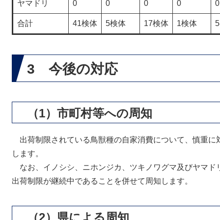
ヤマドリ
0
0
0
0
0
合計
41検体
5検体
17検体
1検体
3 今後の対応
（1）市町村等への周知
出荷制限されている鳥獣種の自家消費について、慎重に
します。
なお、イノシシ、ニホンジカ、ツキノワグマ及びヤマド
出荷制限が継続中であることを併せて周知します。
（2）県による周知