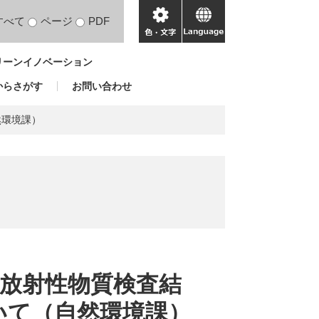
すべて
ページ
PDF
色・
language
文
リーンイノベーション
字
からさがす
お問い合わせ
然環境課）
の放射性物質検査結
いて（自然環境課）