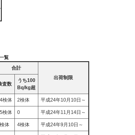
一覧
合計
出荷制限
うち100
検査数
Bq/kg超
24検体
2検体
平成24年10月10日～
25検体
0
平成24年11月14日～
9検体
4検体
平成24年9月10日～