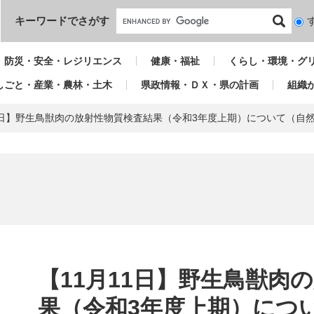
本文へ
キーワードでさがす
検
索
対
防災・安全・レジリエンス
健康・福祉
くらし・環境・グ
象
しごと・産業・農林・土木
県政情報・ＤＸ・県の計画
組織
11日】野生鳥獣肉の放射性物質検査結果（令和3年度上期）について（自
本
文
【11月11日】野生鳥獣肉
果（令和3年度上期）につ