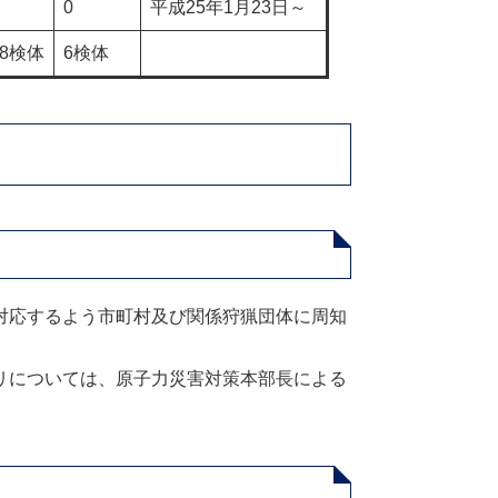
0
平成25年1月23日～
58検体
6検体
対応するよう市町村及び関係狩猟団体に周知
リについては、原子力災害対策本部長による