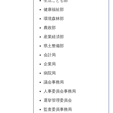
生活こども部
健康福祉部
環境森林部
農政部
産業経済部
県土整備部
会計局
企業局
病院局
議会事務局
人事委員会事務局
選挙管理委員会
監査委員事務局