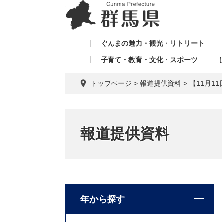
ペ
メ
メ
ー
ニ
ニ
ジ
ュ
ュ
の
ー
ぐんまの魅力・観光・リトリート
ー
先
を
子育て・教育・文化・スポーツ
を
頭
飛
飛
で
ば
トップページ
>
報道提供資料
>
【11月
す。
し
ば
て
し
本
て
文
報道提供資料
へ
年から探す