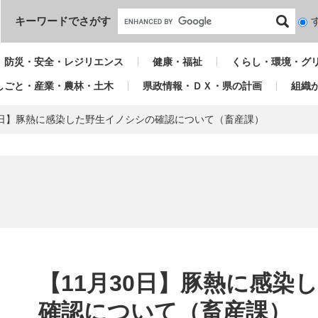
本文へ
キーワードでさがす
検
索
対
防災・安全・レジリエンス
健康・福祉
くらし・環境・グ
象
しごと・産業・農林・土木
県政情報・ＤＸ・県の計画
組織
30日】豚熱に感染した野生イノシシの確認について（畜産課）
本
文
【11月30日】豚熱に感染
確認について（畜産課）