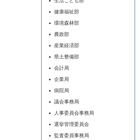
生活こども部
健康福祉部
環境森林部
農政部
産業経済部
県土整備部
会計局
企業局
病院局
議会事務局
人事委員会事務局
選挙管理委員会
監査委員事務局