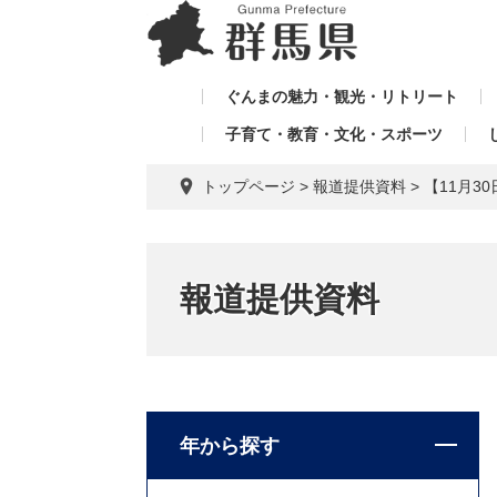
ペ
メ
メ
ー
ニ
ニ
ジ
ュ
ュ
の
ー
ぐんまの魅力・観光・リトリート
ー
先
を
子育て・教育・文化・スポーツ
を
頭
飛
飛
で
ば
トップページ
>
報道提供資料
>
【11月
す。
し
ば
て
し
本
て
文
報道提供資料
へ
年から探す