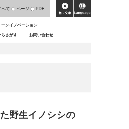
すべて
ページ
PDF
色・
language
文
リーンイノベーション
字
からさがす
お問い合わせ
した野生イノシシの