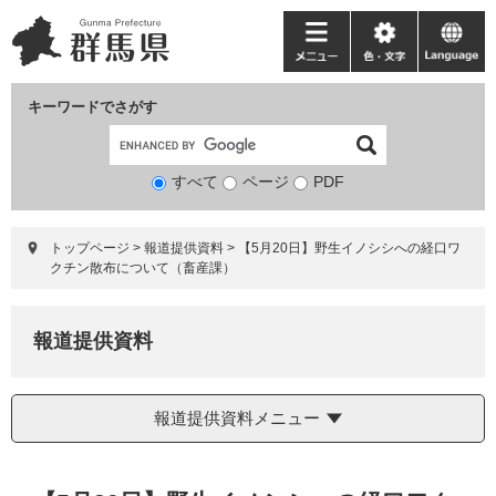
ペ
メ
ー
ニ
メ
色・
language
ジ
ュ
ニ
文
の
ー
ュ
字
キーワードでさがす
先
を
ー
頭
飛
で
ば
すべて
ページ
検
PDF
す。
し
索
て
対
本
トップページ
>
報道提供資料
>
【5月20日】野生イノシシへの経口ワ
象
文
クチン散布について（畜産課）
へ
報道提供資料
報道提供資料メニュー
本