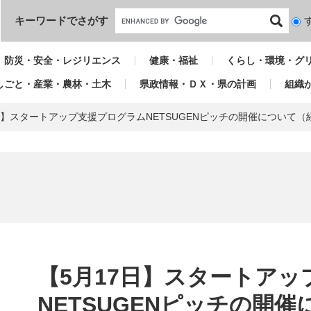
本文へ
キーワードでさがす
検
索
対
防災・安全・レジリエンス
健康・福祉
くらし・環境・グ
象
しごと・産業・農林・土木
県政情報・ＤＸ・県の計画
組織
日】スタートアップ支援プログラムNETSUGENピッチの開催について（
本
文
【5月17日】スタートア
NETSUGENピッチの開