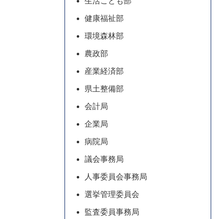
生活こども部
健康福祉部
環境森林部
農政部
産業経済部
県土整備部
会計局
企業局
病院局
議会事務局
人事委員会事務局
選挙管理委員会
監査委員事務局