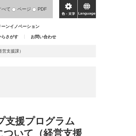
すべて
ページ
PDF
色・
language
文
リーンイノベーション
字
からさがす
お問い合わせ
経営支援課）
ップ支援プログラム
催について（経営支援