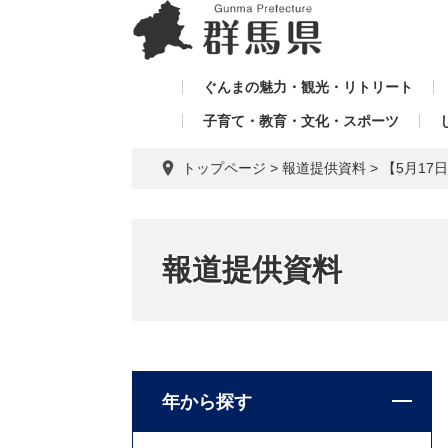
ペ
メ
メ
ー
ニ
ニ
ジ
ュ
ュ
の
ー
ぐんまの魅力・観光・リトリート
ー
先
を
子育て・教育・文化・スポーツ
を
頭
飛
飛
で
ば
トップページ
>
報道提供資料
>
【5月17
す。
し
ば
て
し
本
て
文
報道提供資料
へ
年から探す