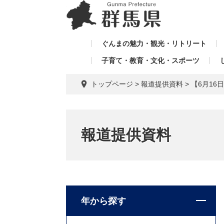
ペ
メ
メ
ー
ニ
ニ
ジ
ュ
ュ
の
ー
ぐんまの魅力・観光・リトリート
ー
先
を
子育て・教育・文化・スポーツ
を
頭
飛
飛
で
ば
トップページ
>
報道提供資料
>
【6月1
す。
し
ば
て
し
本
て
文
報道提供資料
へ
年から探す