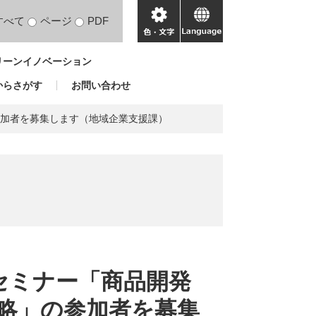
すべて
ページ
PDF
色・
language
文
リーンイノベーション
字
からさがす
お問い合わせ
参加者を募集します（地域企業支援課）
セミナー「商品開発
略」の参加者を募集