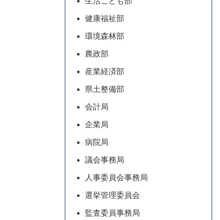
生活こども部
健康福祉部
環境森林部
農政部
産業経済部
県土整備部
会計局
企業局
病院局
議会事務局
人事委員会事務局
選挙管理委員会
監査委員事務局