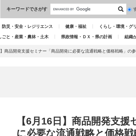
本文へ
キーワードでさがす
検
索
対
防災・安全・レジリエンス
健康・福祉
くらし・環境・グ
象
しごと・産業・農林・土木
県政情報・ＤＸ・県の計画
組織
6日】商品開発支援セミナー「商品開発に必要な流通戦略と価格戦略」の
本
文
【6月16日】商品開発支援
に必要な流通戦略と価格戦