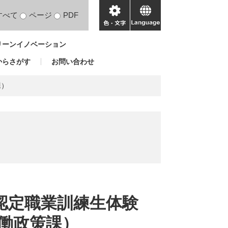
すべて
ページ
PDF
色・
language
文
リーンイノベーション
字
からさがす
お問い合わせ
課）
県認定職業訓練生体験
働政策課）