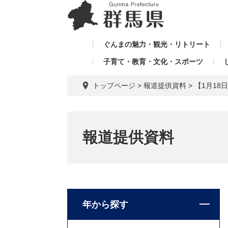
ペ
メ
メ
ー
ニ
ニ
ジ
ュ
ュ
の
ー
ぐんまの魅力・観光・リトリート
ー
先
を
子育て・教育・文化・スポーツ
を
頭
飛
飛
で
ば
トップページ
>
報道提供資料
>
【1月1
す。
し
ば
て
し
本
て
文
報道提供資料
へ
年から探す