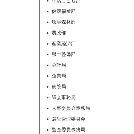
生活こども部
健康福祉部
環境森林部
農政部
産業経済部
県土整備部
会計局
企業局
病院局
議会事務局
人事委員会事務局
選挙管理委員会
監査委員事務局