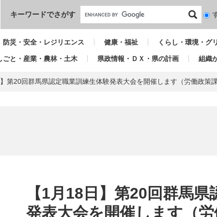
本文へ
キーワードでさがす
検
索
対
防災・安全・レジリエンス
健康・福祉
くらし・環境・グ
象
しごと・産業・農林・土木
県政情報・ＤＸ・県の計画
組織
8日】第20回群馬県認定職業訓練生体験発表大会を開催します（労働政策
本
文
【1月18日】第20回群馬
発表大会を開催します（労