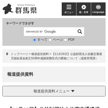
ペ
メ
ー
ニ
メ
色・
language
ジ
ュ
ニ
文
の
ー
ュ
字
キーワードでさがす
先
を
ー
頭
飛
で
ば
すべて
ページ
検
PDF
す。
し
索
て
対
本
トップページ
>
報道提供資料
>
【11月26日】公益財団法人佐藤交通遺
象
文
児福祉基金創立50周年感謝状贈呈式の開催について（道路管理課）
へ
報道提供資料
報道提供資料メニュー
本