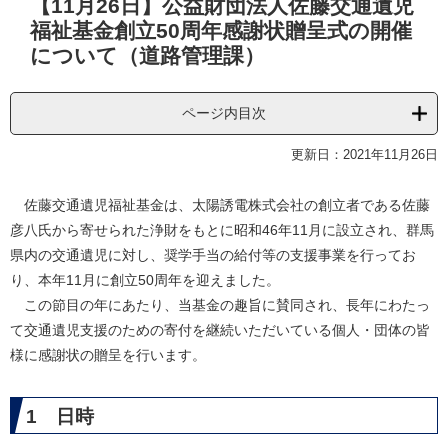
【11月26日】公益財団法人佐藤交通遺児
文
福祉基金創立50周年感謝状贈呈式の開催
について（道路管理課）
ページ内目次
更新日：2021年11月26日
佐藤交通遺児福祉基金は、太陽誘電株式会社の創立者である佐藤
彦八氏から寄せられた浄財をもとに昭和46年11月に設立され、群馬
県内の交通遺児に対し、奨学手当の給付等の支援事業を行ってお
り、本年11月に創立50周年を迎えました。
この節目の年にあたり、当基金の趣旨に賛同され、長年にわたっ
て交通遺児支援のための寄付を継続いただいている個人・団体の皆
様に感謝状の贈呈を行います。
1 日時