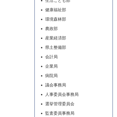
生活こども部
健康福祉部
環境森林部
農政部
産業経済部
県土整備部
会計局
企業局
病院局
議会事務局
人事委員会事務局
選挙管理委員会
監査委員事務局