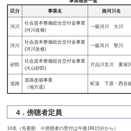
事業概要一覧
区分
事業名
路河川名
社会資本整備総合交付金事業
河川
一級河川 大川
(河川改修)
社会資本整備総合交付金事業
河川
一級河川 聖川
(河川改修)
社会資本整備総合交付金事業
砂防
片品川支川 夏保
(火山砂防)
道路改築事業
道路
町道 下原・西谷
（地方道)
4．傍聴者定員
10名（先着順 ※傍聴者の受付は午後1時15分から）