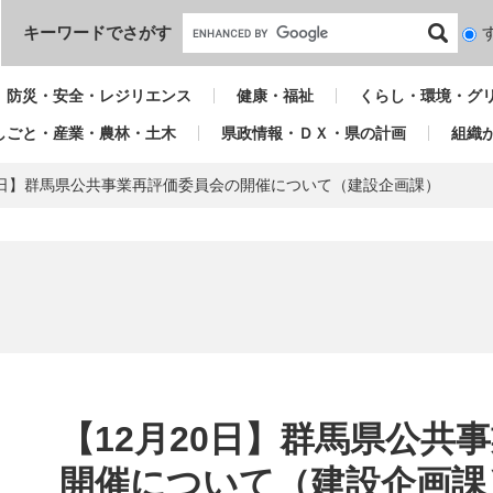
本文へ
キーワードでさがす
検
索
対
防災・安全・レジリエンス
健康・福祉
くらし・環境・グ
象
しごと・産業・農林・土木
県政情報・ＤＸ・県の計画
組織
20日】群馬県公共事業再評価委員会の開催について（建設企画課）
本
文
【12月20日】群馬県公共
開催について（建設企画課