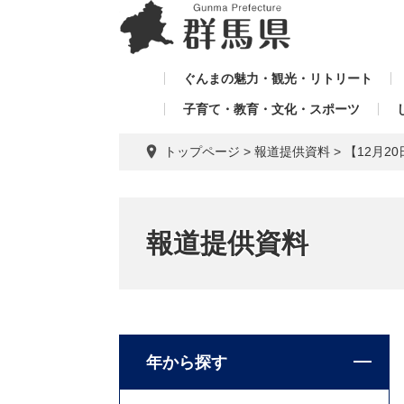
ペ
メ
メ
ー
ニ
ニ
ジ
ュ
ュ
の
ー
ぐんまの魅力・観光・リトリート
ー
先
を
子育て・教育・文化・スポーツ
を
頭
飛
飛
で
ば
トップページ
>
報道提供資料
>
【12月
す。
し
ば
て
し
本
て
文
報道提供資料
へ
年から探す