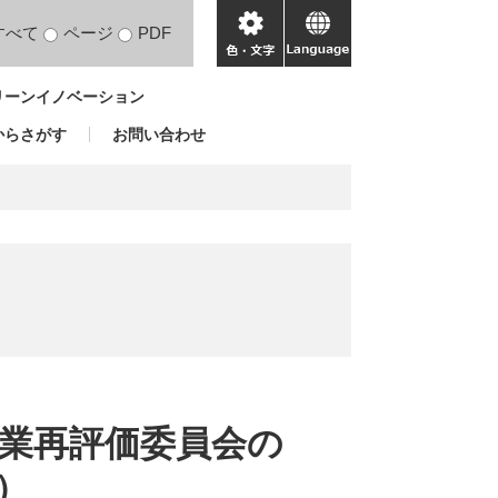
すべて
ページ
PDF
色・
language
文
リーンイノベーション
字
からさがす
お問い合わせ
事業再評価委員会の
）