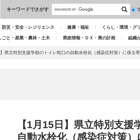
本文へ
キーワードでさがす
検
索
対
防災・安全・レジリエンス
健康・福祉
くらし・環境・グ
象
しごと・産業・農林・土木
県政情報・ＤＸ・県の計画
組織
5日】県立特別支援学校のトイレ蛇口の自動水栓化（感染症対策）に係る
本
文
【1月15日】県立特別支
自動水栓化（感染症対策）