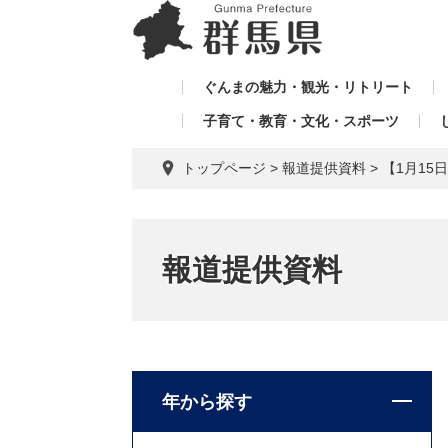
ペ
メ
メ
ー
ニ
ニ
ジ
ュ
ュ
の
ー
ぐんまの魅力・観光・リトリート
ー
先
を
子育て・教育・文化・スポーツ
を
頭
飛
飛
で
ば
トップページ
>
報道提供資料
>
【1月1
す。
し
ば
て
し
本
て
文
報道提供資料
へ
年から探す