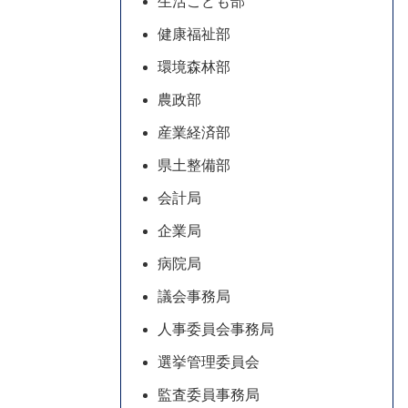
生活こども部
健康福祉部
環境森林部
農政部
産業経済部
県土整備部
会計局
企業局
病院局
議会事務局
人事委員会事務局
選挙管理委員会
監査委員事務局