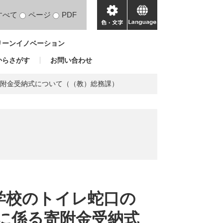
すべて
ページ
PDF
色・
language
文
リーンイノベーション
字
からさがす
お問い合わせ
寄附金受納式について（（教）総務課）
援学校のトイレ蛇口の
に係る寄附金受納式