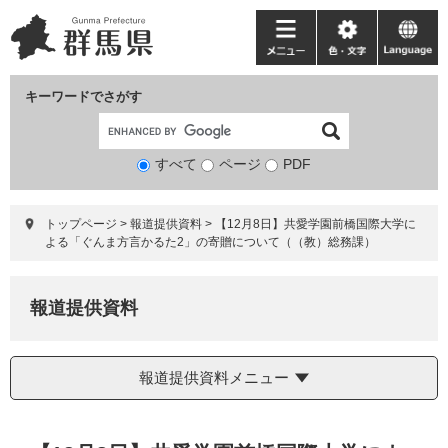
ペ
メ
ー
ニ
メ
色・
language
ジ
ュ
ニ
文
の
ー
ュ
字
キーワードでさがす
先
を
ー
頭
飛
で
ば
すべて
ページ
検
PDF
す。
し
索
て
対
本
トップページ
>
報道提供資料
>
【12月8日】共愛学園前橋国際大学に
象
文
よる「ぐんま方言かるた2」の寄贈について（（教）総務課）
へ
報道提供資料
報道提供資料メニュー
本