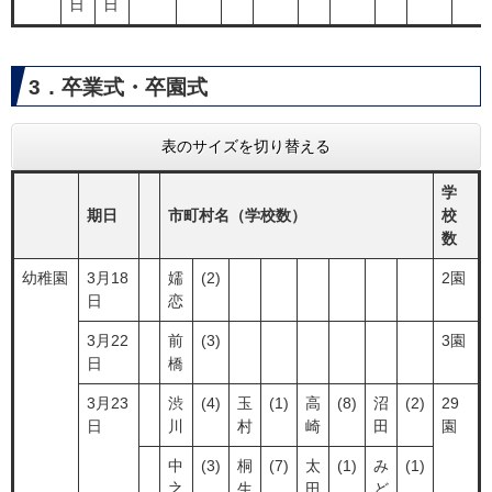
日
日
3．卒業式・卒園式
表のサイズを切り替える
学
期日
市町村名（学校数）
校
数
幼稚園
3月18
嬬
(2)
2園
日
恋
3月22
前
(3)
3園
日
橋
3月23
渋
(4)
玉
(1)
高
(8)
沼
(2)
29
日
川
村
崎
田
園
中
(3)
桐
(7)
太
(1)
み
(1)
之
生
田
ど