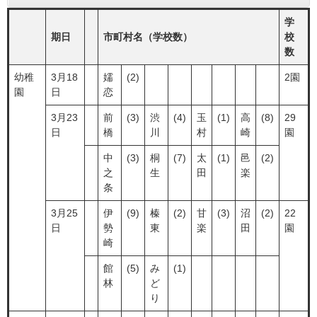
学
期日
市町村名（学校数）
校
数
幼稚
3月18
嬬
(2)
2園
園
日
恋
3月23
前
(3)
渋
(4)
玉
(1)
高
(8)
29
日
橋
川
村
崎
園
中
(3)
桐
(7)
太
(1)
邑
(2)
之
生
田
楽
条
3月25
伊
(9)
榛
(2)
甘
(3)
沼
(2)
22
日
勢
東
楽
田
園
崎
館
(5)
み
(1)
林
ど
り