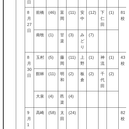
日
8
前橋
(46)
富
(11)
安
(12)
下
(1)
81
月
岡
中
仁
校
27
田
日
南牧
(1)
甘
(3)
み
(7)
楽
ど
り
8
玉村
(5)
藤
(11)
上
(1)
神
(1)
43
月
岡
野
流
校
30
館林
(11)
明
(2)
板
(2)
千
(2)
日
和
倉
代
田
大泉
(4)
邑
(4)
楽
9
高崎
(58)
太
(24)
82
月
田
校
1