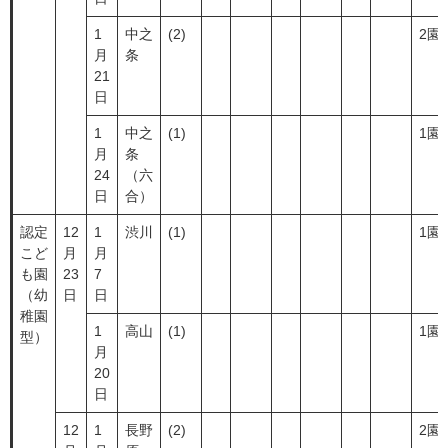
1
中之
(2)
2園
月
条
21
日
1
中之
(1)
1園
月
条
24
（六
日
合）
認定
12
1
渋川
(1)
1園
こど
月
月
も園
23
7
（幼
日
日
稚園
1
高山
(1)
1園
型）
月
20
日
12
1
長野
(2)
2園