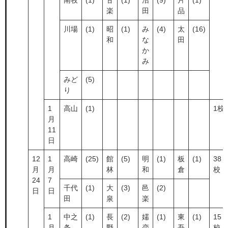
南牧
(1)
甘
(1)
沼
(9)
片
(1)
楽
田
品
川場
(1)
昭
(1)
み
(4)
太
(16)
和
な
田
か
み
みど
(5)
り
1
高山
(1)
1校
月
11
日
12
1
高崎
(25)
館
(5)
明
(1)
板
(1)
38
月
月
林
和
倉
校
24
7
千代
(1)
大
(3)
邑
(2)
日
日
田
泉
楽
1
中之
(1)
長
(2)
嬬
(1)
東
(1)
15
月
条
野
恋
吾
校