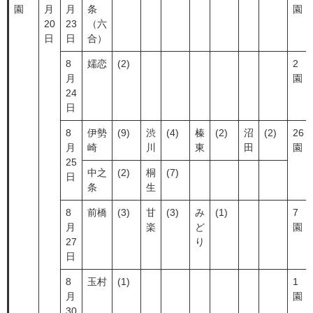
園
月
月
条
園
20
23
（六
日
日
合）
8
嬬恋
(2)
2
月
園
24
日
8
伊勢
(9)
渋
(4)
榛
(2)
沼
(2)
26
月
崎
川
東
田
園
25
中之
(2)
桐
(7)
日
条
生
8
前橋
(3)
甘
(3)
み
(1)
7
月
楽
ど
園
27
り
日
8
玉村
(1)
1
月
園
30