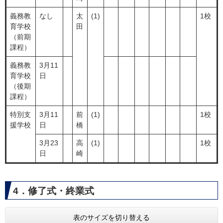
義務教
なし
太
(1)
1校
育学校
田
（前期
課程）
義務教
3月11
育学校
日
（後期
課程）
特別支
3月11
前
(1)
1校
援学校
日
橋
3月23
高
(1)
1校
日
崎
4．修了式・終業式
表のサイズを切り替える