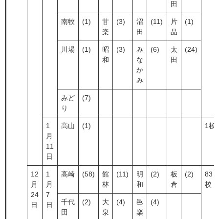
田
南牧
(1)
甘
(3)
沼
(11)
片
(1)
楽
田
品
川場
(1)
昭
(3)
み
(6)
太
(24)
和
な
田
か
み
みど
(7)
り
1
高山
(1)
1校
月
11
日
12
1
高崎
(58)
館
(11)
明
(2)
板
(2)
83
月
月
林
和
倉
校
24
7
千代
(2)
大
(4)
邑
(4)
日
日
田
泉
楽