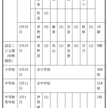
条
り
邑
(2)
楽
3月25
伊
(9)
榛
(2)
甘
(3)
館
(5)
19
日
勢
東
楽
林
園
崎
認定こ
3月23
長
(2)
高
(1)
東
(5)
渋
(1)
9園
ども園
日
野
山
吾
川
（幼稚
原
妻
園型）
小学校
3月24
全小学校
300
日
校
中学校
3月11
全中学校
158
日
校
中等教
3月1
伊
(1)
1校
育学校
日
勢
崎