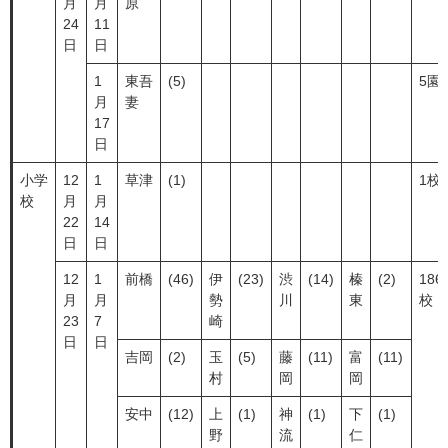
月
月
原
24
11
日
日
1
東吾
(5)
5園
月
妻
17
日
小学
12
1
草津
(1)
1校
校
月
月
22
14
日
日
12
1
前橋
(46)
伊
(23)
渋
(14)
榛
(2)
186
月
月
勢
川
東
校
23
7
崎
日
日
吉岡
(2)
玉
(5)
藤
(11)
富
(11)
村
岡
岡
安中
(12)
上
(1)
神
(1)
下
(1)
野
流
仁