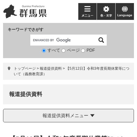
ペ
メ
ー
ニ
メ
色・
language
ジ
ュ
ニ
文
の
ー
ュ
字
キーワードでさがす
先
を
ー
頭
飛
で
ば
すべて
ページ
検
PDF
す。
し
索
て
対
本
トップページ
>
報道提供資料
>
【5月12日】令和3年度長期休業等につ
象
文
いて（義務教育課）
へ
報道提供資料
報道提供資料メニュー
本