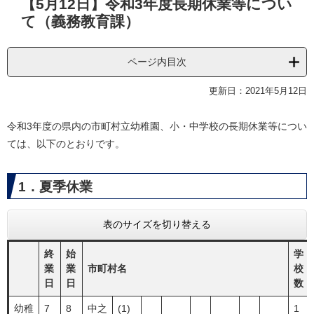
【5月12日】令和3年度長期休業等につい
文
て（義務教育課）
ページ内目次
更新日：2021年5月12日
令和3年度の県内の市町村立幼稚園、小・中学校の長期休業等につい
ては、以下のとおりです。
1．夏季休業
表のサイズを切り替える
終
始
学
業
業
市町村名
校
日
日
数
幼稚
7
8
中之
(1)
1