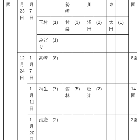
園
月
月
勢
川
東
園
23
7
崎
日
日
玉村
(1)
甘
(3)
沼
(2)
太
(1)
楽
田
田
みど
(1)
り
12
1
高崎
(8)
8園
月
月
24
7
日
日
1
桐生
(7)
館
(5)
邑
(2)
14
月
林
楽
園
11
日
1
嬬恋
(2)
2園
月
20
日