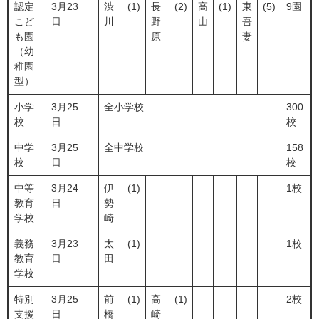
認定
3月23
渋
(1)
長
(2)
高
(1)
東
(5)
9園
こど
日
川
野
山
吾
も園
原
妻
（幼
稚園
型）
小学
3月25
全小学校
300
校
日
校
中学
3月25
全中学校
158
校
日
校
中等
3月24
伊
(1)
1校
教育
日
勢
学校
崎
義務
3月23
太
(1)
1校
教育
日
田
学校
特別
3月25
前
(1)
高
(1)
2校
支援
日
橋
崎