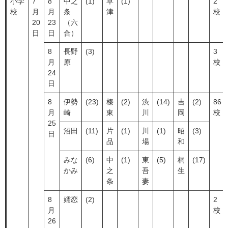
小学
7
8
中之
(1)
草
(1)
2
校
月
月
条
津
校
20
23
（六
日
日
合）
8
長野
(3)
3
月
原
校
24
日
8
伊勢
(23)
榛
(2)
渋
(14)
吉
(2)
86
月
崎
東
川
岡
校
25
沼田
(11)
片
(1)
川
(1)
昭
(3)
日
品
場
和
みな
(6)
中
(1)
東
(5)
桐
(17)
かみ
之
吾
生
条
妻
8
嬬恋
(2)
2
月
校
26