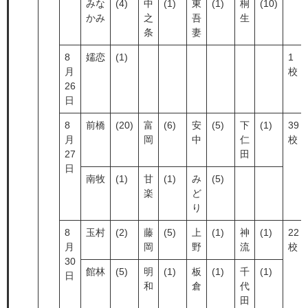
みな
(4)
中
(1)
東
(1)
桐
(10)
かみ
之
吾
生
条
妻
8
嬬恋
(1)
1
月
校
26
日
8
前橋
(20)
富
(6)
安
(5)
下
(1)
39
月
岡
中
仁
校
27
田
日
南牧
(1)
甘
(1)
み
(5)
楽
ど
り
8
玉村
(2)
藤
(5)
上
(1)
神
(1)
22
月
岡
野
流
校
30
館林
(5)
明
(1)
板
(1)
千
(1)
日
和
倉
代
田