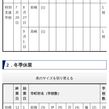
特別
7
8
前橋
(1)
1
支援
月
月
校
学校
20
27
日
日
9
高崎
(1)
1
月
校
1
日
2．冬季休業
表のサイズを切り替える
終
始
学
業
業
市町村名（学校数）
校
日
日
数
幼稚
12
1
前橋
(3)
伊
(9)
渋
(4)
榛
(2)
26