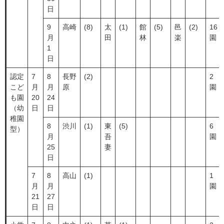
日
9
高崎
(8)
太
(1)
館
(5)
邑
(2)
16
月
田
林
楽
園
1
日
認定
7
8
長野
(2)
2
こど
月
月
原
園
も園
20
24
（幼
日
日
稚園
8
渋川
(1)
東
(5)
6
型）
月
吾
園
25
妻
日
7
8
高山
(1)
1
月
月
園
21
27
日
日