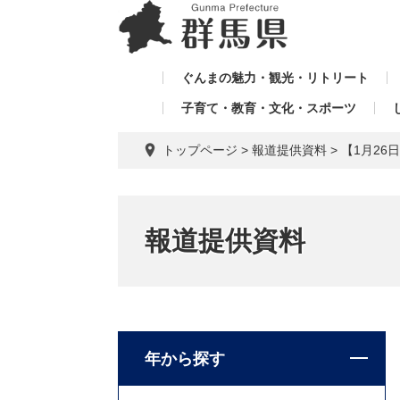
ペ
メ
メ
ー
ニ
ニ
ジ
ュ
ュ
の
ー
ぐんまの魅力・観光・リトリート
ー
先
を
子育て・教育・文化・スポーツ
を
頭
飛
飛
で
ば
トップページ
>
報道提供資料
>
【1月26
す。
し
ば
て
し
本
て
文
報道提供資料
へ
年から探す