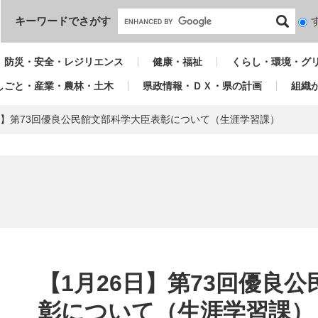
本文へ
キーワードでさがす
検
索
対
防災・安全・レジリエンス
健康・福祉
くらし・環境・グ
象
しごと・産業・農林・土木
県政情報・ＤＸ・県の計画
組織
日】第73回優良公民館文部科学大臣表彰について（生涯学習課）
本
文
【1月26日】第73回優良
彰について（生涯学習課）