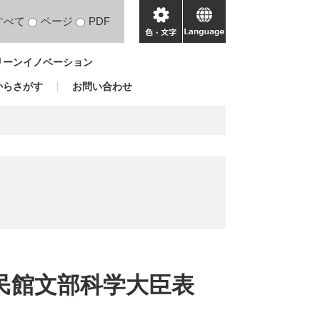
すべて
ページ
PDF
色・
language
文
リーンイノベーション
字
からさがす
お問い合わせ
公民館文部科学大臣表