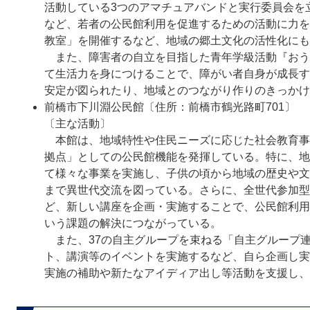
活動している3つのアマチュアバンドと実行委員会を立ち
など、若者の公民館利用を促進するための活動に力を
教室」を開催するなど、地域の郷土文化の活性化にも
また、障害者の自立を目指した青年学級活動『おう
て生活力を身につけることで、障がい者自身が成長す
安定が図られたり、地域とのつながり作りのきっかけ
前橋市下川淵公民館〔住所：前橋市鶴光路町701〕
〔主な活動〕
本館は、地域特性や住民ニーズに応じた社会教育事
拠点」としての公民館機能を発揮している。特に、地
て様々な事業を実施し、子供の頃から地域の歴史や文
まで異世代交流を図っている。さらに、全世代参加型
ど、新しい講座を企画・実施することで、公民館利用
いう課題の解決につながっている。
また、37の自主グループを束ねる「自主グループ
ト、講演等のイベントを実施するなど、自ら企画し実
実施の補助や新たなアイディア出し等活動を支援し、