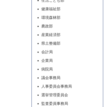
生活こども部
健康福祉部
環境森林部
農政部
産業経済部
県土整備部
会計局
企業局
病院局
議会事務局
人事委員会事務局
選挙管理委員会
監査委員事務局