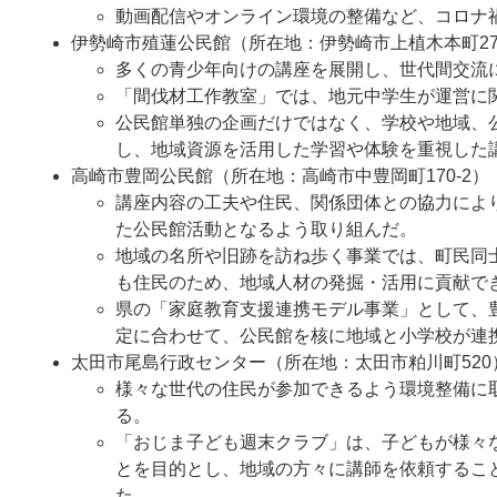
動画配信やオンライン環境の整備など、コロナ
伊勢崎市殖蓮公民館（所在地：伊勢崎市上植木本町27
多くの青少年向けの講座を展開し、世代間交流
「間伐材工作教室」では、地元中学生が運営に
公民館単独の企画だけではなく、学校や地域、
し、地域資源を活用した学習や体験を重視した
高崎市豊岡公民館（所在地：高崎市中豊岡町170-2）
講座内容の工夫や住民、関係団体との協力によ
た公民館活動となるよう取り組んだ。
地域の名所や旧跡を訪ね歩く事業では、町民同
も住民のため、地域人材の発掘・活用に貢献で
県の「家庭教育支援連携モデル事業」として、
定に合わせて、公民館を核に地域と小学校が連
太田市尾島行政センター（所在地：太田市粕川町520
様々な世代の住民が参加できるよう環境整備に
る。
「おじま子ども週末クラブ」は、子どもが様々
とを目的とし、地域の方々に講師を依頼するこ
た。