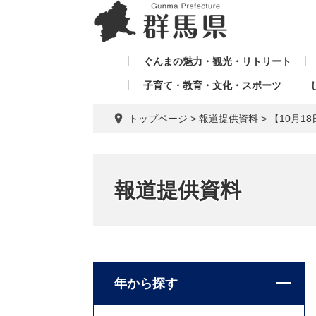
ペ
メ
メ
ー
ニ
ニ
ジ
ュ
ュ
の
ー
ぐんまの魅力・観光・リトリート
ー
先
を
子育て・教育・文化・スポーツ
を
頭
飛
飛
で
ば
トップページ
>
報道提供資料
>
【10月
す。
し
ば
て
し
本
て
文
報道提供資料
へ
年から探す