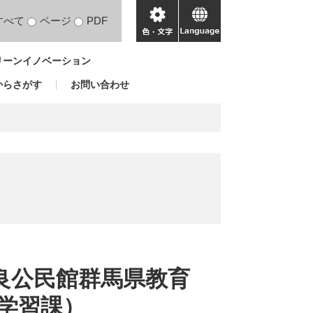
すべて
ページ
PDF
色・
language
文
リーンイノベーション
字
からさがす
お問い合わせ
）
優良公民館群馬県教育
学習課）