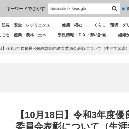
本文へ
キーワードでさがす
検
索
対
防災・安全・レジリエンス
健康・福祉
くらし・環境・グ
象
しごと・産業・農林・土木
県政情報・ＤＸ・県の計画
組織
18日】令和3年度優良公民館群馬県教育委員会表彰について（生涯学習課
本
文
【10月18日】令和3年度
委員会表彰について（生涯