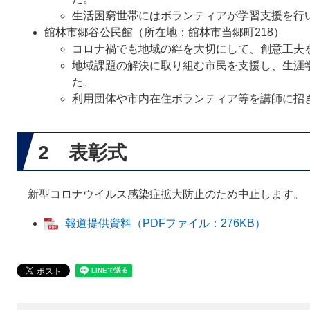
生活困窮世帯にはボランティアが学習支援を行
館林市郷谷公民館（所在地：館林市当郷町218）
コロナ禍でも地域の絆を大切にして、創意工夫
地域課題の解決に取り組む市民を支援し、生涯
た｡
利用団体や市内在住ボランティア等を講師に招
2 表彰式
新型コロナウイルス感染症拡大防止のため中止します。
報道提供資料（PDFファイル：276KB）