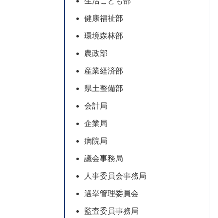
生活こども部
健康福祉部
環境森林部
農政部
産業経済部
県土整備部
会計局
企業局
病院局
議会事務局
人事委員会事務局
選挙管理委員会
監査委員事務局