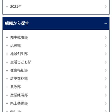
2021年
組織から探す
知事戦略部
総務部
地域創生部
生活こども部
健康福祉部
環境森林部
農政部
産業経済部
県土整備部
会計局