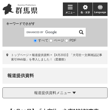
ペ
メ
ー
ニ
メ
色・
language
ジ
ュ
ニ
文
の
ー
ュ
字
キーワードでさがす
先
を
ー
頭
飛
で
ば
すべて
ページ
検
PDF
す。
し
索
て
対
本
トップページ
>
報道提供資料
>
【4月20日】「大宅壮一文庫雑誌記事
象
文
索引Web版」を導入しました！（図書館）
へ
報道提供資料
報道提供資料メニュー
本