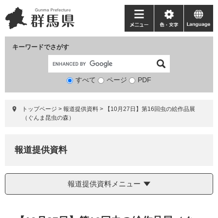
ペ
メ
ー
ニ
メ
色・
language
ジ
ュ
ニ
文
の
ー
ュ
字
キーワードでさがす
先
を
ー
頭
飛
で
ば
すべて
ページ
検
PDF
す。
し
索
て
対
本
トップページ
>
報道提供資料
>
【10月27日】第16回虫の絵作品展
象
文
（ぐんま昆虫の森）
へ
報道提供資料
報道提供資料メニュー
本