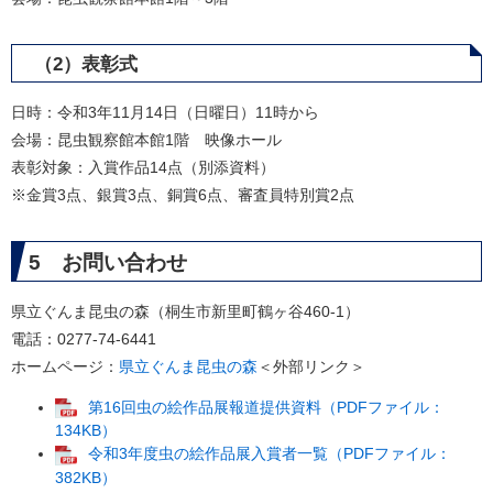
（2）表彰式
日時：令和3年11月14日（日曜日）11時から
会場：昆虫観察館本館1階 映像ホール
表彰対象：入賞作品14点（別添資料）
※金賞3点、銀賞3点、銅賞6点、審査員特別賞2点
5 お問い合わせ
県立ぐんま昆虫の森（桐生市新里町鶴ヶ谷460-1）
電話：0277-74-6441
ホームページ：
県立ぐんま昆虫の森
＜外部リンク＞
第16回虫の絵作品展報道提供資料（PDFファイル：
134KB）
令和3年度虫の絵作品展入賞者一覧（PDFファイル：
382KB）